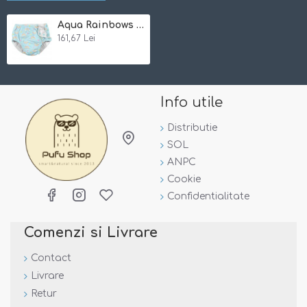
-
subtire
,
confortabil
si foarte
usor
- inotul este o
Aqua Rainbows 6 luni - Slip copii refolosibil SPF 50+ cu capse Green Sprouts by iPlay
placere, fara incomoditatea unui scutec greu
161,67 Lei
-
design patentat iPlay
- 3 straturi pentru
confortul
suprem
:
Info utile
* un
Distributie
SOL
ANPC
Cookie
Confidentialitate
Comenzi si Livrare
Contact
Livrare
Retur