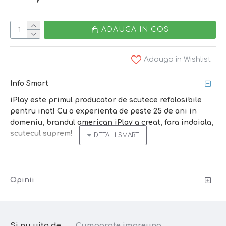
ADAUGA IN COS
Adauga in Wishlist
Info Smart
iPlay este primul producator de scutece refolosibile
pentru inot! Cu o experienta de peste 25 de ani in
domeniu, brandul american iPlay a creat, fara indoiala,
scutecul suprem!
Scutecele refolosibile
iPlay
pentru apa sunt foarte
subtiri si confortabile. Pot fi purtate sub costumul de
baie sau ca atare, printurile fiind jucause, vesele, foarte
Opinii
indragite de copii. Designul unic,
patentat iPlay
il face
unul din cele mai populare scutece de inot din lume -
impermeabil si sigur (leakproof).
Si nu uita de...
Cumparate impreuna