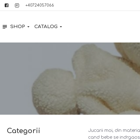
+40724057066
SHOP
CATALOG
Categorii
Jucarii moi, din materi
cand bebe se indrgaoste