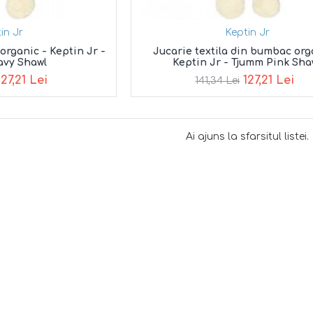
in Jr
Keptin Jr
organic - Keptin Jr -
Jucarie textila din bumbac org
avy Shawl
Keptin Jr - Tjumm Pink Sha
127,21 Lei
127,21 Lei
141,34 Lei
Ai ajuns la sfarsitul listei.