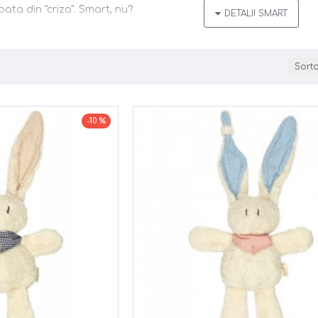
coata din "criza". Smart, nu?
Sort
-10 %