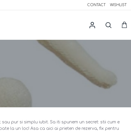
CONTACT
WISHLIST
au pur si simplu iubit. Sa iti spunem un secret: stii cum e
te la un loc! Asa ca aici ai prieten de rezerva, fix pentru