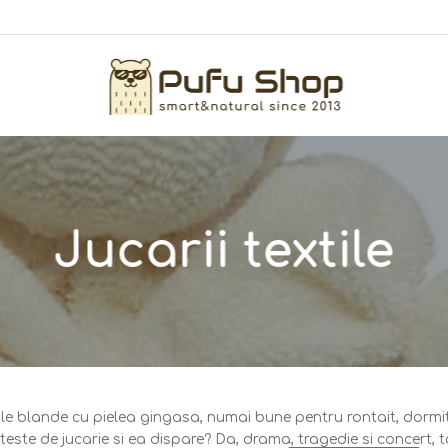
Jucarii textile
ale blande cu pielea gingasa, numai bune pentru rontait, dormit s
ste de jucarie si ea dispare? Da, drama, tragedie si concert, toa