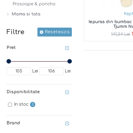
Prosoape & poncho
Kept
Mama si tata
Iepuras din bumbac 
Tjumm N
Filtre
Reseteaza
141,34 Lei
Pret
Lei
Lei
Disponibilitate
In stoc
2
Brand