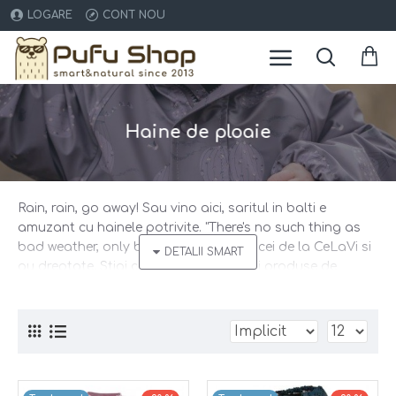
LOGARE
CONT NOU
Haine de ploaie
Rain, rain, go away! Sau vino aici, saritul in balti e
amuzant cu hainele potrivite. "There's no such thing as
bad weather, only bad clothing" spun cei de la CeLaVi si
au dreptate. Stiai ca atunci cand alegi produse de
ploaie impermeabile este esential sa te asiguri ca si
cusaturile sunt rezistente la umezeala (sudate termic),
altfel apa se va infiltra pe langa material? Echipeaza-ti
copilul cu hainele de ploaie, cizme de cauciuc si apoi
liber la joaca! Am selectat pentru tine branduri daneze,
certificate. Alege smart!