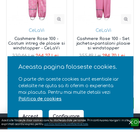
CeLaVi
CeLaVi
Cashmere Rose 100 -
Cashmere Rose 100 - Set
Costum intreg de ploaie si
jacheta+pantaloni ploaie
windstopper - CeLaVi
si windstopper
264,37 Lei
284,70 Lei
330,46 Lei
355,89 Lei
Aceasta pagina foloseste cookies.
O parte din aceste cookies sunt esentiale iar
celelalte ne ajuta sa iti oferim o experienta
Top brand
-20 %
Top brand
-20 %
mai placuta. Pentru mai multe detalii vezi
Nou
Politica de cookies
FILTRE
Accept
Configurare
Acest site foloseşte doar cookies care nu stocheaza date personale. Prin continuarea navigarii in site va
O
exprimati acordul expres pentru
politica nostra de confidentialitate
.
Acasa
Facebook
Instagram
Wishlist
Email
Suna