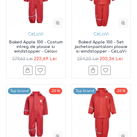
CeLaVi
CeLaVi
Baked Apple 100 - Costum
Baked Apple 100 - Set
intreg de ploaie si
jacheta+pantaloni ploaie
windstopper - Celavi
si windstopper - CeLaVi
223,69 Lei
203,36 Lei
279,62 Lei
254,20 Lei
Top brand
-20 %
Top brand
-20 %