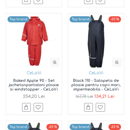
Top brand
Top brand
-20 %
CeLaVi
CeLaVi
Baked Apple 90 - Set
Black 110 - Salopeta de
jacheta+pantaloni ploaie
ploaie pentru copii mari,
si windstopper - CeLaVi
impermeabila - CeLaVi
254,20 Lei
134,21 Lei
167,78 Lei
Top brand
-20 %
Top brand
-20 %