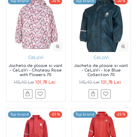
Top brand
-30 %
Top brand
-30 %
CeLaVi
CeLaVi
Jacheta de ploaie si vant
Jacheta de ploaie si vant
- CeLaVi - Chateau Rose
- CeLaVi - Ice Blue
with Flowers 70
Collection 70
101,78 Lei
101,78 Lei
145,40 Lei
145,40 Lei
Top brand
-20 %
Top brand
-20 %