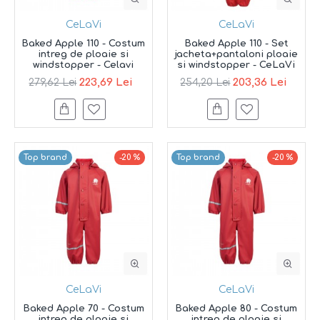
CeLaVi
CeLaVi
Baked Apple 110 - Costum
Baked Apple 110 - Set
intreg de ploaie si
jacheta+pantaloni ploaie
windstopper - Celavi
si windstopper - CeLaVi
223,69 Lei
203,36 Lei
279,62 Lei
254,20 Lei
Top brand
-20 %
Top brand
-20 %
CeLaVi
CeLaVi
Baked Apple 70 - Costum
Baked Apple 80 - Costum
intreg de ploaie si
intreg de ploaie si