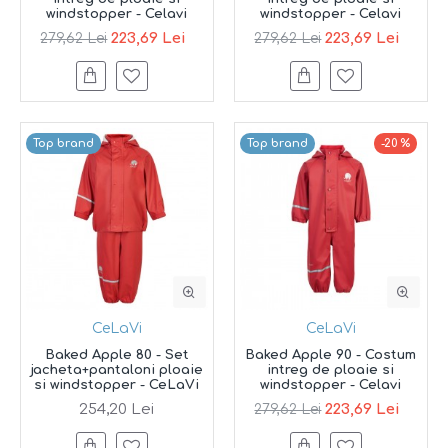
windstopper - Celavi
windstopper - Celavi
223,69 Lei
223,69 Lei
279,62 Lei
279,62 Lei
Top brand
Top brand
-20 %
CeLaVi
CeLaVi
Baked Apple 80 - Set
Baked Apple 90 - Costum
jacheta+pantaloni ploaie
intreg de ploaie si
si windstopper - CeLaVi
windstopper - Celavi
254,20 Lei
223,69 Lei
279,62 Lei