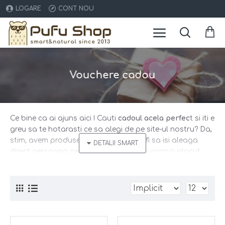
LOGARE
CONT NOU
Vouchere cadou
Ce bine ca ai ajuns aici ! Cauti
cadoul acela perfec
t si iti e
greu sa te hotarasti ce sa alegi de pe site-ul nostru? Da,
stim, avem produse tare faine :) Ce-ar fi sa isi aleaga
direct persoana pe care doresti sa o surprinzi placut.
Sau poate doresti sa le sugerezi prietenilor cat de mult
ti-ar placea sa primesti un
voucher cadou
la
Pufu Shop
:) Oricare ar fi ocazia, alege smart!