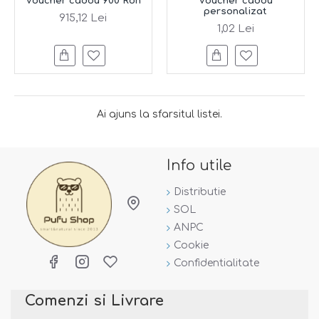
Voucher cadou 900 Ron
Voucher cadou
personalizat
915,12 Lei
1,02 Lei
Ai ajuns la sfarsitul listei.
Info utile
Distributie
SOL
ANPC
Cookie
Confidentialitate
Comenzi si Livrare