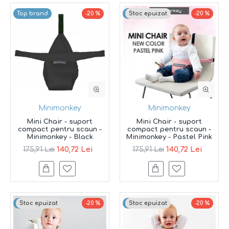
Top brand
-20 %
Top brand
Stoc epuizat
-20 %
Minimonkey
Minimonkey
Mini Chair - suport
Mini Chair - suport
compact pentru scaun -
compact pentru scaun -
Minimonkey - Black
Minimonkey - Pastel Pink
140,72 Lei
140,72 Lei
175,91 Lei
175,91 Lei
Top brand
Stoc epuizat
-20 %
Top brand
Stoc epuizat
-20 %