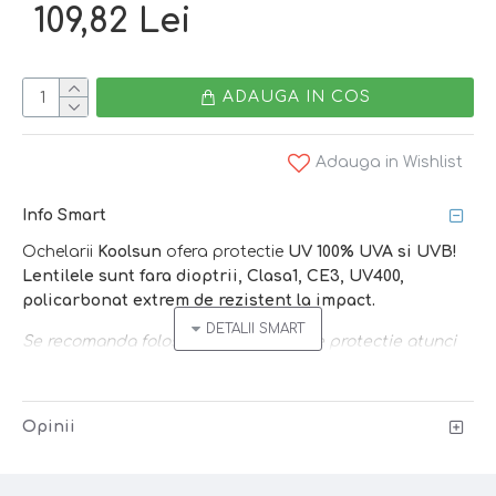
109,82 Lei
ADAUGA IN COS
Adauga in Wishlist
Info Smart
Ochelarii
Koolsun
ofera protectie
UV 100% UVA si UVB!
Lentilele sunt fara dioptrii, Clasa1, CE3, UV400,
policarbonat extrem de rezistent la impact.
Se recomanda folosirea ochelarilor de protectie atunci
cand lumina soarelui este puternica si ochii sensibili
sunt expusi agresiunilor directe - vara, la piscina, la
mare, la sky, iarna cand e zapada!
Opinii
Caracteristici: