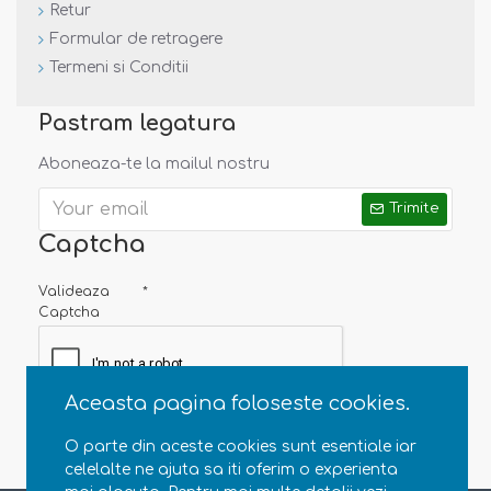
Retur
Formular de retragere
Termeni si Conditii
Pastram legatura
Aboneaza-te la mailul nostru
Trimite
Captcha
Valideaza
Captcha
Aceasta pagina foloseste cookies.
O parte din aceste cookies sunt esentiale iar
celelalte ne ajuta sa iti oferim o experienta