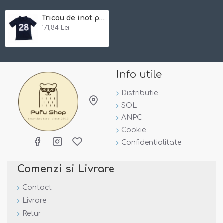
Tricou de inot pentru copii, cu filtru UV - Petit Crabe - Ash Blue 2/3 ani
171,84 Lei
Info utile
Distributie
SOL
ANPC
Cookie
Confidentialitate
Comenzi si Livrare
Contact
Marimile sunt orientative si pot varia in functie de
Livrare
dimensiunile fiecarui copil!
Retur