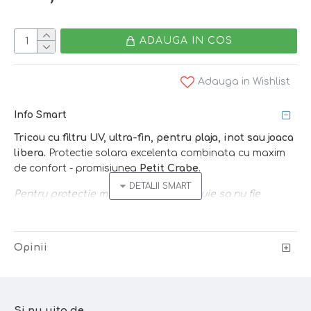
ADAUGA IN COS
Adauga in Wishlist
Info Smart
Tricou cu filtru UV, ultra-fin, pentru plaja, inot sau joaca
libera.
Protectie solara excelenta combinata cu maxim
de confort - promisiunea
Petit Crabe
.
Pentru protectie maxima hainele trebuie sa nu fie
mulate pe corp!
Caracteristici:
Opinii
- protectie optima
SPF 50+
-
fermoar
- se imbraca/dezbraca usor, chiar si cand
materialul e ud
Si nu uita de...