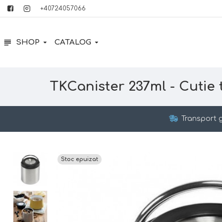
+40724057066
SHOP
CATALOG
TKCanister 237ml - Cutie 
Transport g
Stoc epuizat