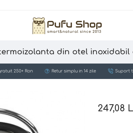
termoizolanta din otel inoxidabi
ratuit 250+ Ron
Retur simplu in 14 zile
Suport t
247,08 