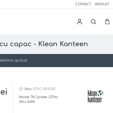
CONTACT
WISHLIST
l cu capac - Klean Kanteen
elefonic gratuit
Stoc:
STOC EPUIZAT
Lei
Model:
TKCanister 237ml
SKU:
6698