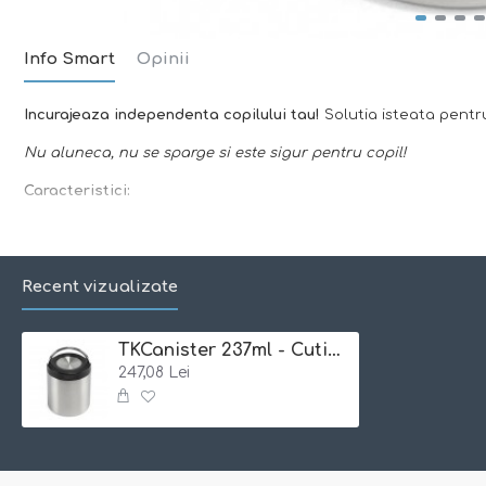
Info Smart
Opinii
Incurajeaza independenta copilului tau!
Solutia isteata pentru
Nu aluneca, nu se sparge si este sigur pentru copil!
Caracteristici:
-perfecta pentru depozitat sandwichuri, fructe, paste sau alt
-
strat dublu, termoizolant
, pastreaza temperatura alimentelor
Recent vizualizate
-
capac sigilator
cu garnitura din silicon este usor de folosit,
-
usor de curatat
datorita insertului din
otel inoxidabil
care se
TKCanister 237ml - Cutie termoizolanta din otel inoxidabil cu capac - Klean Kanteen
pentru o curatare rapida si usoara
247,08 Lei
-alternativa
ecologica
si prietenoasa cu mediul la pungile de 
- material
durabil
,
incasabil
-
usor de curatat