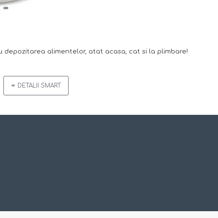
 depozitarea alimentelor, atat acasa, cat si la plimbare!
e gustari
 pana la 5 ore cald si 20 ore rece
 chiar si pentru copii si pastreaza prospetimea alimentelor
 poate scoate si spala in masina de spalat vase, toate piesele p
plastic pentru pranz, fiind
refolosibila
- creeaza mai putine dese