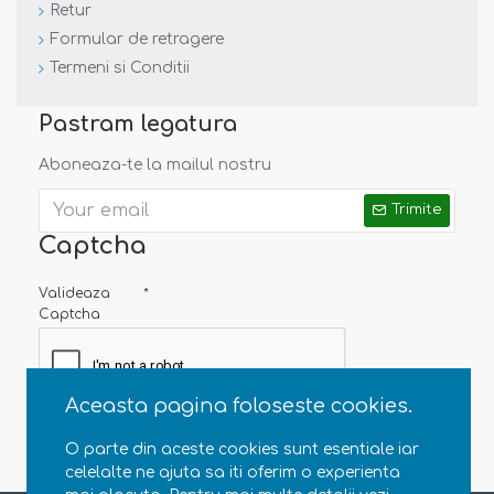
Retur
Formular de retragere
Termeni si Conditii
Pastram legatura
Aboneaza-te la mailul nostru
Trimite
Captcha
Valideaza
Captcha
Aceasta pagina foloseste cookies.
O parte din aceste cookies sunt esentiale iar
celelalte ne ajuta sa iti oferim o experienta