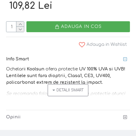
109,82 Lei
ADAUGA IN COS
Adauga in Wishlist
Info Smart
Ochelarii
Koolsun
ofera protectie
UV 100% UVA si UVB!
Lentilele sunt fara dioptrii, Clasa1, CE3, UV400,
policarbonat extrem de rezistent la impact.
Se recomanda folosirea ochelarilor de protectie atunci
cand lumina soarelui este puternica si ochii sensibili
sunt expusi agresiunilor directe - vara, la piscina, la
mare, la sky, iarna cand e zapada!
Opinii
Caracteristici: