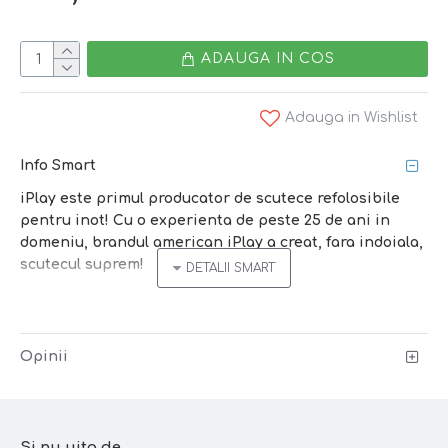
ADAUGA IN COS
Adauga in Wishlist
Info Smart
iPlay este primul producator de scutece refolosibile
pentru inot! Cu o experienta de peste 25 de ani in
domeniu, brandul american iPlay a creat, fara indoiala,
scutecul suprem!
Scutecele refolosibile
ECO
iPlay
pentru apa sunt foarte
subtiri si confortabile. Pot fi purtate sub costumul de
baie sau ca atare, printurile fiind jucause, vesele, foarte
Opinii
indragite de copii. Designul unic,
patentat iPlay
il face
unul din cele mai populare scutece de inot din lume -
impermeabil si sigur (leakproof).
Si nu uita de...