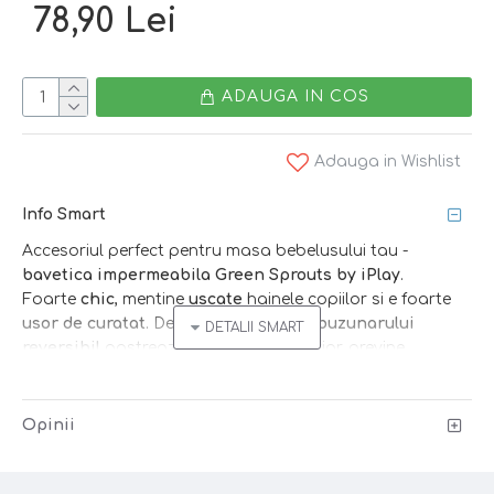
78,90 Lei
ADAUGA IN COS
Adauga in Wishlist
Info Smart
Accesoriul perfect pentru masa bebelusului tau -
bavetica impermeabila Green Sprouts by iPlay
.
Foarte
chic
, mentine
uscate
hainele copiilor si e foarte
usor de curatat
. Designul ingenios al
buzunarului
reversibil
pastreaza murdaria in interior, previne
patarea hainelor si tine resturile de mancare departe de
podea.
Bavetica se ruleaza si se prinde cu capsa -
design ”snap'n go”!
Opinii
Sfat:
pune in buzunarel un set de tacamuri sau o
lingurita si porniti la drum :)