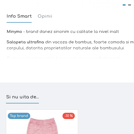
Info Smart
Opinii
Minymo
- brand danez sinonim cu calitate la nivel inalt
Salopeta ultrafina
din vacoza de bambus, foarte comoda si mo
corpului, datorita proprietatilor naturale ale bambusului.
Fermoarul si mansetele lungi asigura un confort sporit.
Bambusul
este un material natural care regleaza temperatur
pentru
pielea sensibila
(inclusiv cu dermatite), bambusul depa
Caracteristici:
- material foarte fin
Si nu uita de...
- confortabile
Top brand
-10 %
- cusaturi fine, care nu irita
- design danez