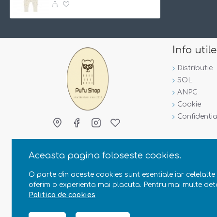
Info utile
Distributie
SOL
ANPC
Cookie
Confidentia
Aceasta pagina foloseste cookies.
O parte din aceste cookies sunt esentiale iar celelalte 
oferim o experienta mai placuta. Pentru mai multe deta
Politica de cookies