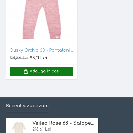
Material
: 95%
vascoza din bambus
, 5% elastan
Note:
Incercam ca pozele sa reflecte cat mai mult realitatea. Totusi
Dusky Orchid 60 - Pantaloni din lana merinos si bambus
85,11 Lei
94,56 Lei
Adauga In cos
Recent vizualizate
Veiled Rose 68 - Salopeta extrafina din bambus cu fermoar pentru bebelusi - Minymo
218,61 Lei