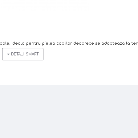
ale. Ideala pentru pielea copiilor deoarece se adapteaza la t
a corpului, este
moale
,
confortabil
si
antibacterian
. Special con
rteaza umezeala de corp si faciliteaza cicatrizarea leziunilor.