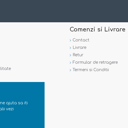
Comenzi si Livrare
Contact
Livrare
Retur
Formular de retragere
litate
Termeni si Conditii
ne ajuta sa iti
lii vezi