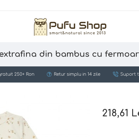
 extrafina din bambus cu fermoa
ratuit 250+ Ron
Retur simplu in 14 zile
Suport t
218,61 L