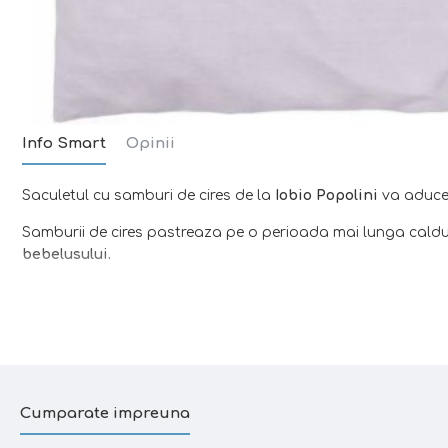
Info Smart
Opinii
Saculetul cu samburi de cires de la
Iobio Popolini
va aduce 
Samburii de cires pastreaza pe o perioada mai lunga cald
bebelusului.
Usor de folosit, se incalzeste in doar 3 minute la cuptorul 
pozitioneaza pe burtica bebelusului pentru un plus de con
Se poate spala in masina de spalat la 40 grade Celsius.
Cumparate impreuna