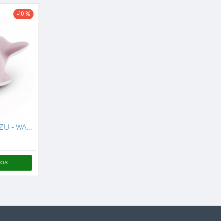
-10 %
Lampa de veghe ZAZU - WALLY Pink
cos