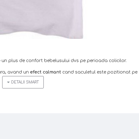
un plus de confort bebelusului dvs pe perioada colicilor.
ura, avand un
efect calmant
cand saculetul este pozitionat pe
cu microunde(sau 15 minute la cuptorul traditional la 150 grade C
fort, emanand si un
miros placut de cirese.