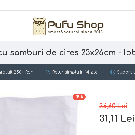
cu samburi de cires 23x26cm - Iob
ratuit 250+ Ron
Retur simplu in 14 zile
Suport t
-15 %
36,60 Lei
31,11 Lei