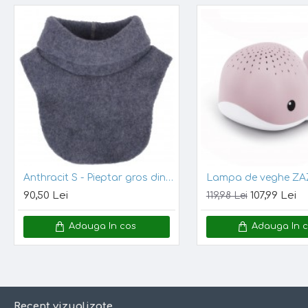
Anthracit S - Pieptar gros din lana merinos organica fleece - Iobio
90,50 Lei
107,99 Lei
119,98 Lei
Adauga In cos
Adauga In 
Recent vizualizate