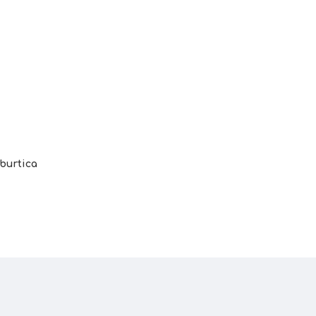
burtica
elsius), se