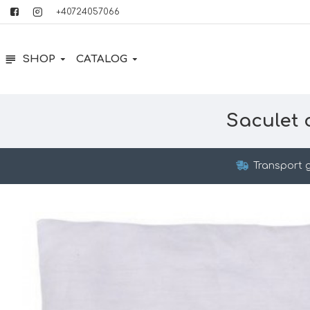
+40724057066
SHOP
CATALOG
Saculet 
Transport g