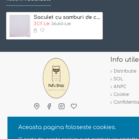
Saculet cu samburi de cires 23x26cm - Iobio - Ecru
31,11 Lei
36,60 Lei
Info utile
Distributie
SOL
ANPC
Cookie
Confidentia
Aceasta pagina foloseste cookies.