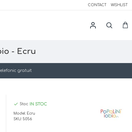
CONTACT
WISHLIST
io - Ecru
elefonic gratuit
IN STOC
Stoc:
Model:
Ecru
SKU:
5056