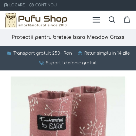
LOGARE
CONT NOU
Protectii pentru bretele Isara Meadow Grass
Transport gratuit 250+ Ron
Retur simplu in 14 zile
Suport telefonic gratuit