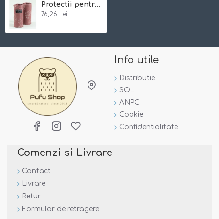
Protectii pentru bretele Isara Meadow Grass
Sistem de prindere cu arici.
76,26 Lei
Fabricate 100% din bumbac organic, wrap tesut jaquard
Note:
Info utile
Incercam ca pozele sa reflecte cat mai mult realitatea.
Totusi, nuanta din poza este posibil sa difere de cea a
produsului.
Distributie
SOL
ANPC
Cookie
Confidentialitate
Comenzi si Livrare
Contact
Livrare
Retur
Formular de retragere