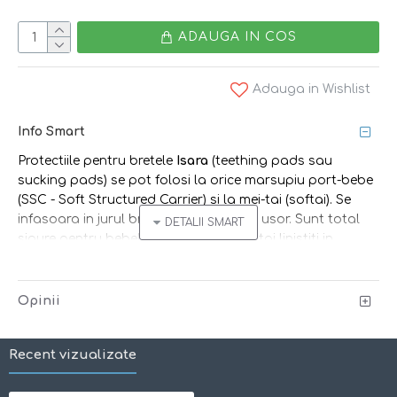
ADAUGA IN COS
Adauga in Wishlist
Info Smart
Protectiile pentru bretele
Isara
(teething pads sau
sucking pads) se pot folosi la orice marsupiu port-bebe
(SSC - Soft Structured Carrier) si la mei-tai (softai). Se
infasoara in jurul bretelelor si se prind usor. Sunt total
sigure pentru bebelusi, pentru a le rontai linistiti in
perioadele de eruptii dentare.
Protectiile de bretele pot fi folosite inclusiv pe centurile
masinii/ale scaunului auto.
Opinii
Folosind aceste protectii lungiti viata marsupiului
dumneavoastra, pentru ca acesta va avea nevoie mult mai
Recent vizualizate
rar de spalare in masina de spalat haine.
Pretul este per pereche (pachetul contine 2 bucati).