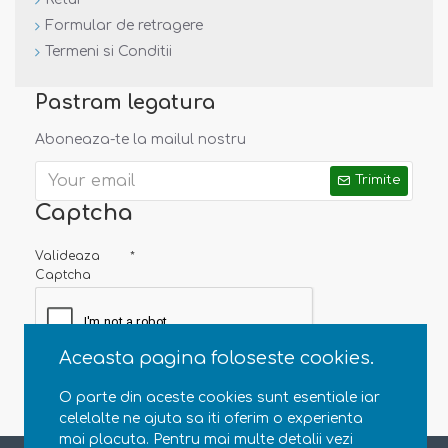
Note:
Incercam ca pozele sa reflecte cat mai mult
Formular de retragere
realitatea. Totusi, nuanta din poza este posibil sa difere
Termeni si Conditii
de cea a produsului.
Pastram legatura
Aboneaza-te la mailul nostru
Trimite
Captcha
Valideaza
Captcha
Aceasta pagina foloseste cookies.
O parte din aceste cookies sunt esentiale iar
celelalte ne ajuta sa iti oferim o experienta
mai placuta. Pentru mai multe detalii vezi