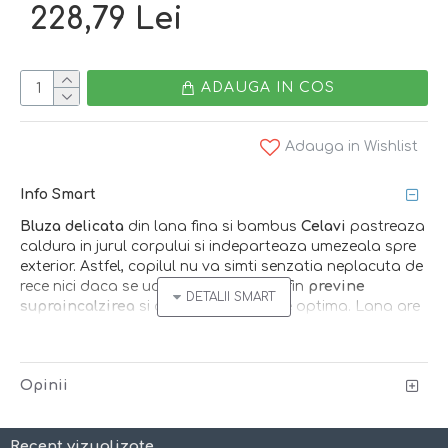
228,79 Lei
ADAUGA IN COS
Adauga in Wishlist
Info Smart
Bluza delicata
din lana fina si bambus
Celavi
pastreaza
caldura in jurul corpului si indeparteaza umezeala spre
exterior. Astfel, copilul nu va simti senzatia neplacuta de
rece nici daca se uda! Reglajul termic fin
previne
supraincalzirea
si asigura o ventilatie optima. Lana are
proprietati naturale antibacteriene
si limiteaza
mirosurile neplacute.
Bambusul
departeaza umezeala
de langa corp. Este materialul cel mai
bine tolerat de
Opinii
pielea cu tendinta spre atopie.
Alegerea smart pentru
copii la gradinita, scoala, joaca sau somn. Designul
simplist, specific stilului nordic, minimalist si practic.
Recent vizualizate