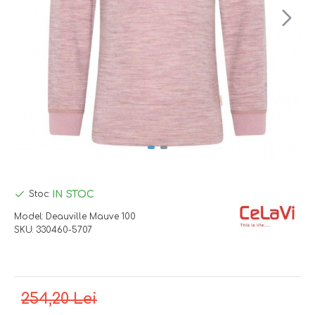
IN STOC
Stoc:
Model:
Deauville Mauve 100
SKU:
330460-5707
254,20 Lei