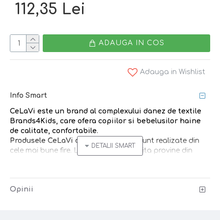
112,35 Lei
ADAUGA IN COS
Adauga in Wishlist
Info Smart
CeLaVi
este un brand
al complexului danez de textile
Brands4Kids
, care ofera copiilor si bebelusilor
haine
de calitate, confortabile
.
Produsele CeLaVi din lana merinos
sunt realizate din
cele mai bune fire. Lana merinos folosita provine din
Australia si Noua Zeelanda.
Bambusul este ideal pentru pielea sensibil
a.
Opinii
Hainele din lana
sunt perfecte pentru orice sezon
datorita modului unic prin care regleaza fluctuatiile de
temperatura ale corpului si mentin o temperatura mai