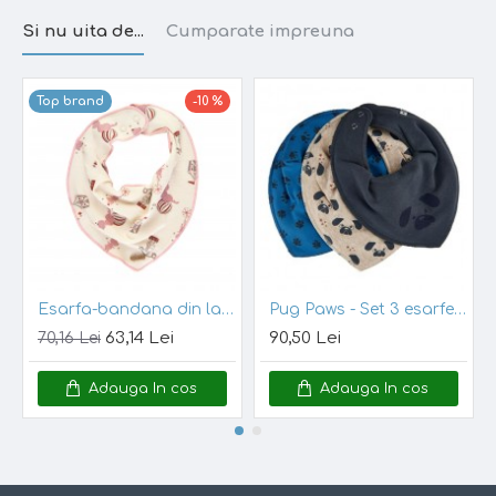
constanta. Lana este in mod natural antibacteriana si
Si nu uita de...
Cumparate impreuna
nu necesita spalare asa de des, o scurta aerisire fiind de
ajuns.
Top brand
-10 %
Lana merinos
este foarte moale, confortabila, respira si
izoleaza foarte bine. Pentru hainele copiilor, este ideala,
fiind deosebit de importanta pentru bebelusi, deoarece
ajuta la reglarea temperaturii corpului. Fibrele
absorbante din lana asigura pastrarea uscata a pielii
delicate a copilului. In sezonul rece, numeroasele
buzunare dintre fibrele de lana ajuta la mentinerea
caldurii organismului (ajuta aerul cald sa circule liber
aproape de pielea copilului).
In acest fel, temperatura
corpului este controlata in mod natural. De asemenea,
Esarfa-bandana din lana merinos si bambus - CeLaVi - Starling
Pug Paws - Set 3 esarfe pentru bebelusi - Pippi
la o umiditate de pana la 33% a lanii, aceasta nu se
63,14 Lei
90,50 Lei
70,16 Lei
simte umeda pe piele. Pielea respira.
Datorita
termoreglarii si a faptului ca lenjeria Dilling e
Adauga In cos
Adauga In cos
subtire, aceasta e
confortabila in orice anotimp
.
Material:
100% lana merinos
bambus
si
Pantalonii
sunt subtiri. ideali de purtat in casa pur si