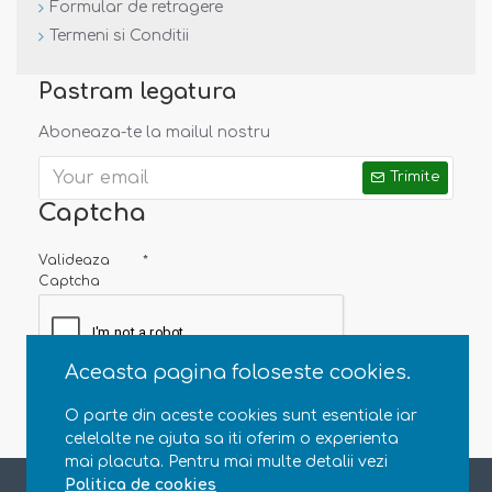
Formular de retragere
50+
Termeni si Conditii
- se
Pastram legatura
Aboneaza-te la mailul nostru
Trimite
Captcha
Valideaza
Captcha
imbraca/dezbraca usor, chiar si cand materialul e ud
- fara
capse, nasturi sau fermoare
- pentru
confort sporit
Aceasta pagina foloseste cookies.
- poate fi folosit cu orice scutec de inot (
exista scutec
O parte din aceste cookies sunt esentiale iar
iPlay asortat!
)
celelalte ne ajuta sa iti oferim o experienta
mai placuta. Pentru mai multe detalii vezi
-
se usuca rapid
Copyright © 2013 - 2020 Natural Parenting SRL. CUI RO35363696, J23/4607/2015. Toate drepturile rezervate
Politica de cookies