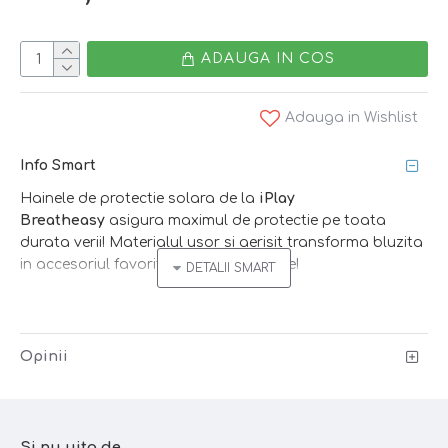
ADAUGA IN COS
Adauga in Wishlist
Info Smart
Hainele de protectie solara de la
iPlay
Breatheasy
asigura maximul de protectie pe toata
durata verii! Materialul usor si aerisit transforma bluzita
in accesoriul favorit al perioadei calde!
Pentru protectie maxima hainele trebuie sa nu fie
mulate pe corp!
Opinii
Si nu uita de...