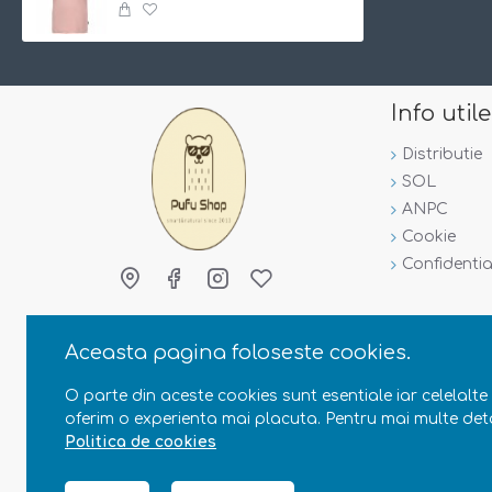
Info utile
Distributie
SOL
ANPC
Cookie
Confidentia
Aceasta pagina foloseste cookies.
O parte din aceste cookies sunt esentiale iar celelalte 
oferim o experienta mai placuta. Pentru mai multe deta
Politica de cookies