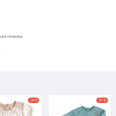
ura corpului,
ceput
-30 %
-25 %