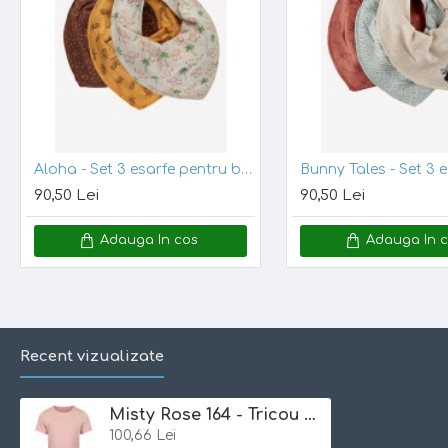
Note:
Incercam ca pozele sa reflecte cat mai mult realitatea. Totusi
Aloha - Set 3 esarfe pentru bebelusi - Pippi
90,50 Lei
90,50 Lei
Adauga In cos
Adauga In 
Recent vizualizate
Misty Rose 164 - Tricou fin din vascoza de bambus - Minymo
100,66 Lei