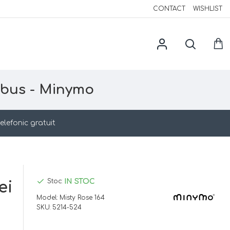
CONTACT
WISHLIST
ambus - Minymo
elefonic gratuit
IN STOC
Stoc:
ei
Model:
Misty Rose 164
SKU:
5214-524