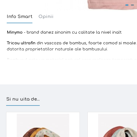
Info Smart
Opinii
Minymo
- brand danez sinonim cu calitate la nivel inalt
Tricou ultrafin
din vascoza de bambus, foarte comod si moale.
datorita proprietatilor naturale ale bambusului.
Bambusul
este un material natural care regleaza temperatur
pentru
pielea sensibila
(inclusiv cu dermatite), bambusul depa
Caracteristici:
- material foarte fin
- confortabil
Si nu uita de...
- cusaturi fine, care nu irita
- design danez
Material
: 93%
vascoza din
bambus, 7% elastan