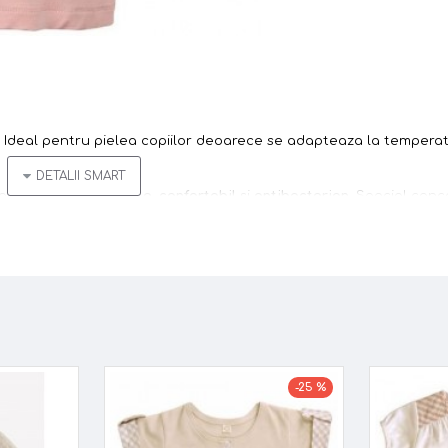
 Ideal pentru pielea copiilor deoarece se adapteaza la temperat
a corpului, este
moale
,
confortabil
si
antibacterian
. Special con
rteaza umezeala de corp si faciliteaza cicatrizarea leziunilor.
-25 %