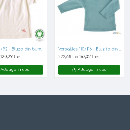
Amelie 86/92 - Bluza din bumbac organic popeline GOTS
Versailles 110/116 - Bluzita din bumbac organic - Iobio
120,29 Lei
167,02 Lei
222,68 Lei
Adauga In cos
Adauga In cos