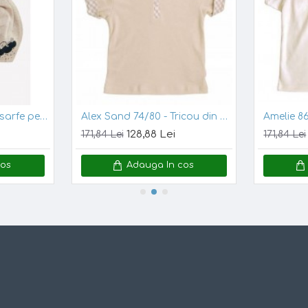
, nuanta din poza este posibil sa difere de cea a produsului.
Bunny Tales - Set 3 esarfe pentru bebelusi - Pippi
Alex Sand 74/80 - Tricou din bumbac organic interlock fin GOTS
128,88 Lei
171,84 Lei
171,84 Lei
cos
Adauga In cos