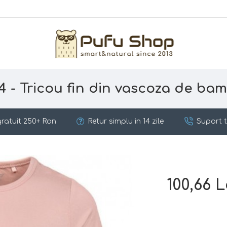
4 - Tricou fin din vascoza de b
ratuit 250+ Ron
Retur simplu in 14 zile
Suport t
100,66 L