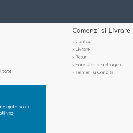
Comenzi si Livrare
Contact
Livrare
Retur
Formular de retragere
litate
Termeni si Conditii
ne ajuta sa iti
lii vezi