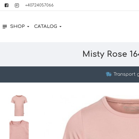
+40724057066
SHOP
CATALOG
Misty Rose 16
Transport g