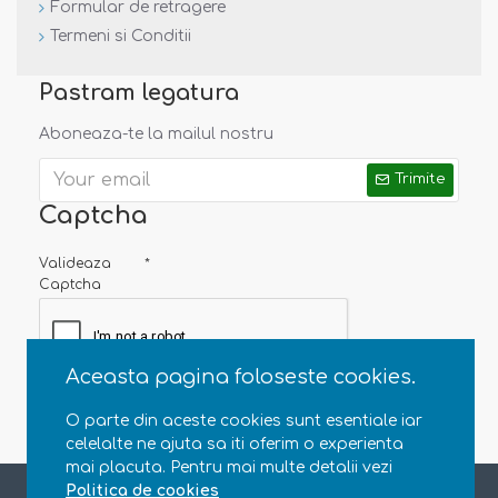
Formular de retragere
Termeni si Conditii
Pastram legatura
Aboneaza-te la mailul nostru
Trimite
Captcha
Valideaza
Captcha
Aceasta pagina foloseste cookies.
O parte din aceste cookies sunt esentiale iar
celelalte ne ajuta sa iti oferim o experienta
mai placuta. Pentru mai multe detalii vezi
Copyright © 2013 - 2020 Natural Parenting SRL. CUI RO35363696, J23/4607/2015. Toate drepturile rezervate
Politica de cookies