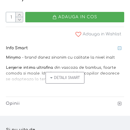
ADAUGA IN COS
Adauga in Wishlist
Info Smart
Minymo
- brand danez sinonim cu calitate la nivel inalt
Lenjerie intima ultrafina
din vascoza de bambus, foarte
comoda si moale. Ideala pentru pielea copiilor deoarece
se adapteaza la temperatura corpului,
datorita proprietatilor naturale ale bambusului.
Setul contine un maieu si o pereche de chilotei.
Opinii
Bambusul
este un material natural care
regleaza temperatura corpului,
este
moale
,
confortabil
si
antibacterian
. Special conceput
pentru
pielea sensibila
(inclusiv cu dermatite), bambusul
departeaza umezeala de corp si faciliteaza cicatrizarea
Si nu uita de...