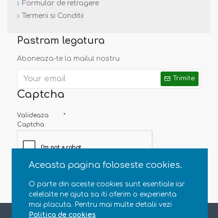
Formular de retragere
Termeni si Conditii
Pastram legatura
Aboneaza-te la mailul nostru
Trimite
Captcha
Valideaza
Captcha
Aceasta pagina foloseste cookies.
O parte din aceste cookies sunt esentiale iar
celelalte ne ajuta sa iti oferim o experienta
mai placuta. Pentru mai multe detalii vezi
Copyright © 2013 - 2020 Natural Parenting SRL. CUI RO35363696, J23/4607/2015. Toate drepturile rezervate
Politica de cookies