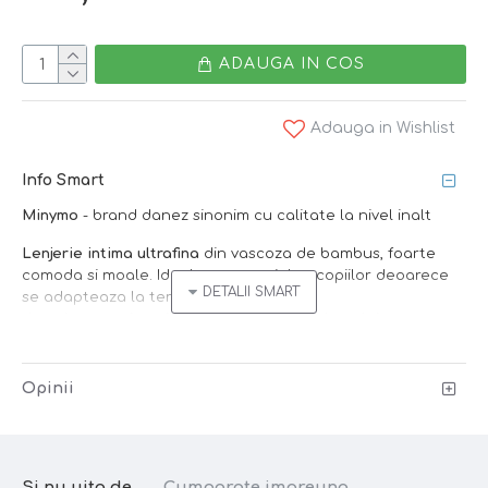
ADAUGA IN COS
Adauga in Wishlist
Info Smart
Minymo
- brand danez sinonim cu calitate la nivel inalt
Lenjerie intima ultrafina
din vascoza de bambus, foarte
comoda si moale. Ideala pentru pielea copiilor deoarece
se adapteaza la temperatura corpului,
datorita proprietatilor naturale ale bambusului.
Setul contine un maieu si o pereche de chilotei.
Opinii
Bambusul
este un material natural care
regleaza temperatura corpului,
este
moale
,
confortabil
si
antibacterian
. Special conceput
pentru
pielea sensibila
(inclusiv cu dermatite), bambusul
departeaza umezeala de corp si faciliteaza cicatrizarea
Si nu uita de...
Cumparate impreuna