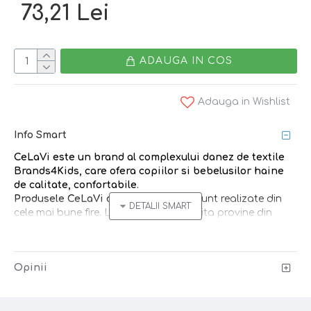
73,21 Lei
ADAUGA IN COS
Adauga in Wishlist
Info Smart
CeLaVi
este un brand
al complexului danez de textile
Brands4Kids
, care ofera copiilor si bebelusilor
haine
de calitate, confortabile
.
Produsele CeLaVi din lana merinos
sunt realizate din
cele mai bune fire. Lana merinos folosita provine din
Australia si Noua Zeelanda.
Hainele din lana
sunt perfecte pentru orice sezon
Opinii
datorita modului unic prin care regleaza fluctuatiile de
temperatura ale corpului si mentin o temperatura mai
constanta. Lana este in mod natural antibacteriana si
nu necesita spalare asa de des, o scurta aerisire fiind de