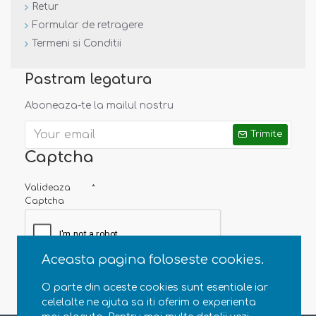
Retur
Formular de retragere
Termeni si Conditii
Pastram legatura
Aboneaza-te la mailul nostru
Trimite
Captcha
Valideaza
Captcha
Aceasta pagina foloseste cookies.
O parte din aceste cookies sunt esentiale iar
celelalte ne ajuta sa iti oferim o experienta