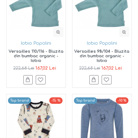
Iobio Popolini
Iobio Popolini
Versailles 110/116 - Bluzita
Versailles 98/104 - Bluzita
din bumbac organic -
din bumbac organic -
Iobio
Iobio
167,02 Lei
167,02 Lei
222,68 Lei
222,68 Lei
Top brand
-15 %
Top brand
-10 %