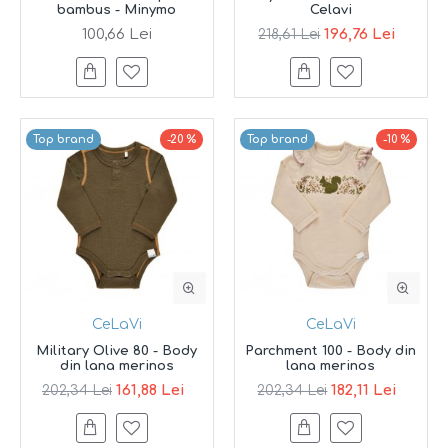
bambus - Minymo
Celavi
100,66 Lei
196,76 Lei
218,61 Lei
Top brand
-20 %
Top brand
-10 %
CeLaVi
CeLaVi
Military Olive 80 - Body
Parchment 100 - Body din
din lana merinos
lana merinos
161,88 Lei
182,11 Lei
202,34 Lei
202,34 Lei