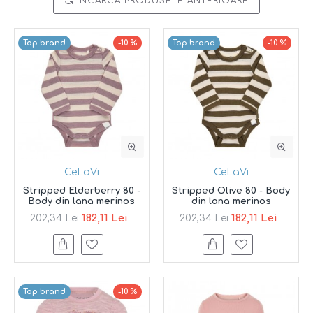
INCARCA PRODUSELE ANTERIOARE
Top brand
-10 %
Top brand
-10 %
CeLaVi
CeLaVi
Stripped Elderberry 80 -
Stripped Olive 80 - Body
Body din lana merinos
din lana merinos
182,11 Lei
182,11 Lei
202,34 Lei
202,34 Lei
Top brand
-10 %