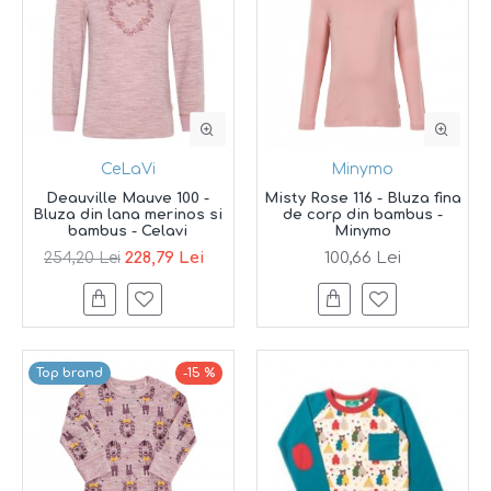
CeLaVi
Minymo
Deauville Mauve 100 -
Misty Rose 116 - Bluza fina
Bluza din lana merinos si
de corp din bambus -
bambus - Celavi
Minymo
228,79 Lei
100,66 Lei
254,20 Lei
Top brand
-15 %