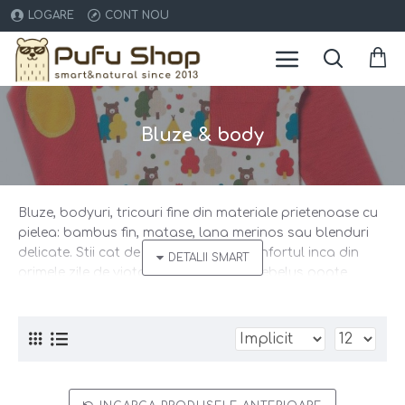
LOGARE
CONT NOU
Bluze & body
Bluze, bodyuri, tricouri fine din materiale prietenoase cu
pielea: bambus fin, matase, lana merinos sau blenduri
delicate. Stii cat de important este confortul inca din
primele zile de viata? Cateodata un bebelus poate
plange ca e deranjat de o eticheta sau o cusatura a
hainutei. Am trecut prin aceeasi situatie si uite selectia
noastra. Alege ce i se potriveste copilului tau.