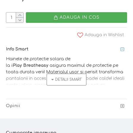
ADAUGA IN COS
Adauga in Wishlist
Info Smart
Hainele de protectie solara de
la
iPlay
Breatheasy
asigura maximul de protectie pe
toata durata verii! Materialul usor si aerisit transforma
pantalonii in accesoriul favorit al perioadei calde! ideali
pentru plaja, piscina, gradinita, joaca in natura.
Bluza si palarie de soare asortate disponibile!
Opinii
Pentru protectie maxima hainele trebuie sa nu fie
mulate pe corp!
Caracteristici:
Cumparate impreuna