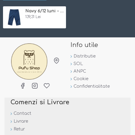
-
material elastic
, pentru copii activi
Navy 6/12 luni - Pantaloni tehnici SPF50+ Breatheasy Stay Cool Green Sprouts by iPlay
-
fara formaldehida, AZO
sau alti compusi nocivi
139,31 Lei
- prietenos cu apa
Material:
100% polyester, fara AZO, formaldehida, etc
Info utile
Marimi:
Distributie
Marime
Greutate (kg)
SOL
6-12 luni
4,5-10 kg
ANPC
18-24 luni
10-13,5 kg
Cookie
3T/4T
13,5-21 kg
Confidentialitate
Marimile sunt orientative si pot varia in functie de
dimensiunile fiecarui copil!
Comenzi si Livrare
Contact
Livrare
Retur