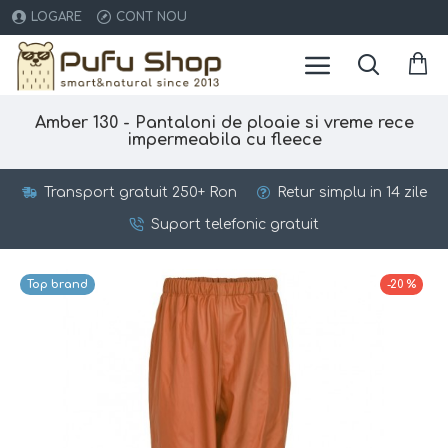
LOGARE
CONT NOU
Amber 130 - Pantaloni de ploaie si vreme rece
impermeabila cu fleece
Transport gratuit 250+ Ron
Retur simplu in 14 zile
Suport telefonic gratuit
Top brand
-20 %