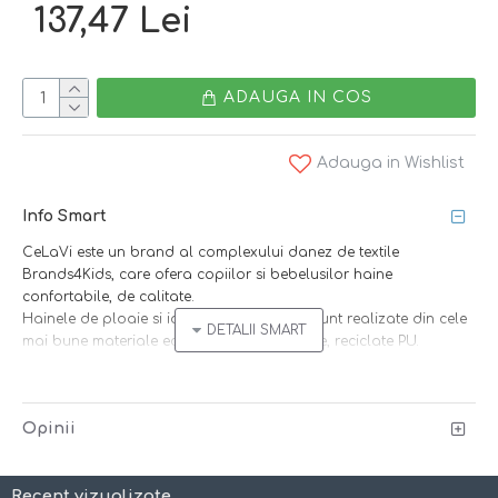
137,47 Lei
ADAUGA IN COS
Adauga in Wishlist
Info Smart
CeLaVi este un brand al complexului danez de textile
Brands4Kids, care ofera copiilor si bebelusilor haine
confortabile, de calitate.
Hainele de ploaie si iarna CeLaVi din PU sunt realizate din cele
mai bune materiale eco-friendly, non-toxice, reciclate PU.
Asigura confortul copilului indiferent de vreme. Hainutele
impermeabile, usoare, foarte moi, protejeaza impotriva frigului,
umezelii si a vantului.
Opinii
Interior fleece albastru deschis!
Caracteristici:
Material fin, rezistent la apa, care respira foarte bine
Recent vizualizate
Material rafinat, flexibil si, in acelasi timp, foarte rezistent