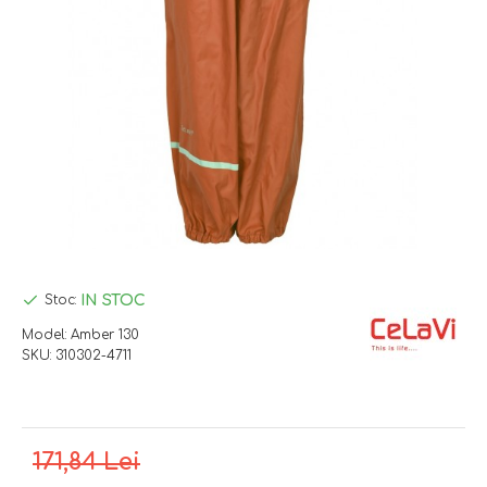
IN STOC
Stoc:
Model:
Amber 130
SKU:
310302-4711
171,84 Lei