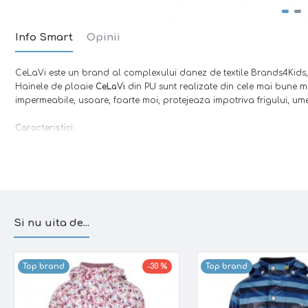
Info Smart
Opinii
CeLaVi este un brand al complexului danez de textile Brands4Kids, c
Hainele de ploaie
CeLaVi
din PU sunt realizate din cele mai bune ma
impermeabile, usoare, foarte moi, protejeaza impotriva frigului, umez
Caracteristici:
Material fin, rezistent la apa, care respira foarte bine
Material rafinat, flexibil si, in acelasi timp, foarte rezistent
Catarame rezistente, subtiri, dispuse frontal pentru a nu jena c
Banda reflectorizanta pentru a imbunatatii vizibilitatea pe t
Inchidere laterala cu capse, pentru o mai buna izolare impotri
Windstopper - poate fi folosita ca strat exterior pe timp de i
Si nu uita de...
Salopeta cu talie inalta, pentru o protectie eficienta impotriva
Talie reglabila cu capse
Excelenti pentru joaca in apa, noroi
Cusaturi etansate termic, pentru a asigura impermeabilitate
Top brand
-30 %
Top brand
Rezistenta mare la apa (testat la o coloana de apa de 5000 mm
Materialul nu contine chimicale daunatoare, in conformitate cu regl