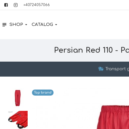
+40724057066
SHOP
CATALOG
Persian Red 110 - P
Transport g
Top brand