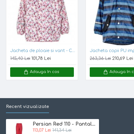
Pantalonul are elastic reglator la picioare, pentru a fi prins peste in
Croiala foarte generoasa si confortabila
Se spala la masina la 40 grade si nu se calca
Jacheta asortata disponibila
Material
: 38% polyurethane, 62% polyester
Marime:
RECOMANDĂM o marime mai mica decat cea pe car
Jacheta de ploaie si vant - CeLaVi - Chateau Rose with Flowers 70
101,78 Lei
210,69 Lei
145,40 Lei
263,36 Lei
Adauga In cos
Adauga In 
Recent vizualizate
Persian Red 110 - Pantaloni de ploaie pentru copii, impermeabili - Celavi
113,07 Lei
141,34 Lei