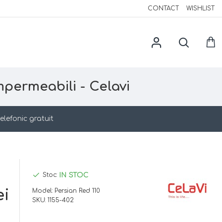
CONTACT
WISHLIST
mpermeabili - Celavi
elefonic gratuit
IN STOC
Stoc:
ei
Model:
Persian Red 110
SKU:
1155-402