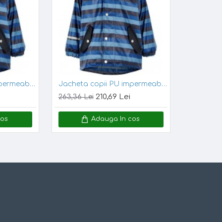
caltari
e o poarta copilul dumneavoastra in mod obisnuit!​
Jacheta copii PU impermeabila, cu interior de bumbac, pentru ploaie si vant - CeLaVi - Jersey Stripes 90
Jacheta copii PU impermeabila, cu interior de bumbac, pentru ploaie si vant - CeLaVi - Jersey Stripes 110
210,69 Lei
263,36 Lei
cos
Adauga In cos