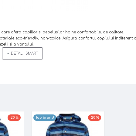
are ofera copiilor si bebelusilor haine confortabile, de calitate.
teriale eco-friendly, non-toxice. Asigura confortul copilului indiferent 
elii si a vantului.
opilul (pe uemri, la spate, etc.)
imp de noapte, in conditii de ploaie sau ceata
va vantului si a frigului
arna sau vreme rece (multilayering)
 apei, vantului si a frigului
a
-20 %
Top brand
-20 %
), certificat de institutul danez de cercetare
ementarile chimice REACH (PVC, nickel, Azo, substante ignifuge, etc)