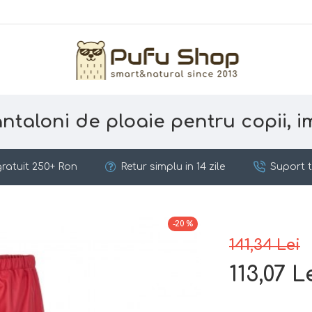
antaloni de ploaie pentru copii, i
ratuit 250+ Ron
Retur simplu in 14 zile
Suport t
-20 %
141,34 Lei
113,07 L