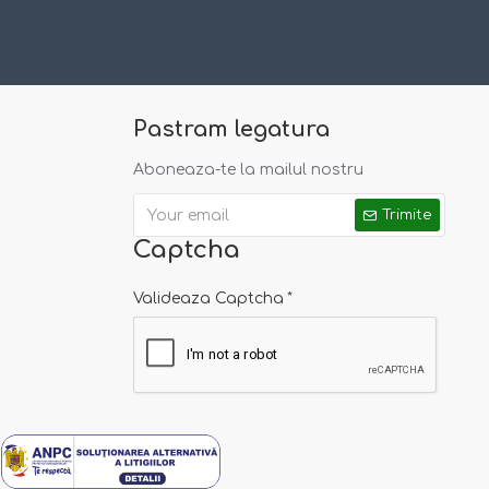
Pastram legatura
Aboneaza-te la mailul nostru
me. Pantalonii au
Trimite
Captcha
Valideaza Captcha