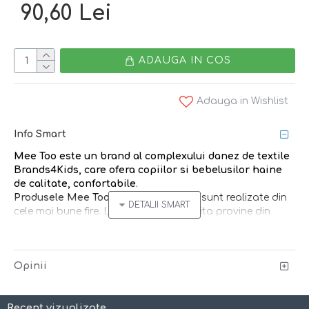
90,60 Lei
ADAUGA IN COS
Adauga in Wishlist
Info Smart
Mee Too
este un brand
al complexului danez de textile
Brands4Kids
, care ofera copiilor si bebelusilor
haine
de calitate, confortabile
.
Produsele Mee Too din lana merinos
sunt realizate din
cele mai bune fire. Lana merinos folosita provine din
Australia si Noua Zeelanda.
Hainele din lana
sunt perfecte pentru orice sezon
Opinii
datorita modului unic prin care regleaza fluctuatiile de
temperatura ale corpului si mentin o temperatura mai
constanta. Lana este in mod natural antibacteriana si
Recent vizualizate
nu necesita spalare asa de des, o scurta aerisire fiind de