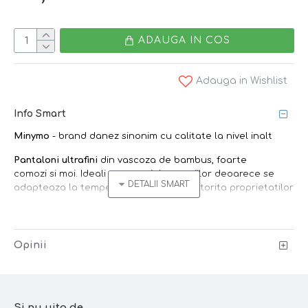
ADAUGA IN COS
Adauga in Wishlist
Info Smart
Minymo
- brand danez sinonim cu calitate la nivel inalt
Pantaloni ultrafini
din vascoza de bambus, foarte
comozi si moi. Ideali pentru pielea copiilor deoarece se
adapteaza la temperatura corpului, datorita proprietatilor
naturale ale bambusului. Pantalonii au o
banda elastica moale in talie pentru un confort sporit.
Bambusul
este un material natural care
Opinii
regleaza temperatura corpului,
este
moale
,
confortabil
si
antibacterian
. Special conceput
pentru
pielea sensibila
(inclusiv cu dermatite), bambusul
departeaza umezeala de corp si faciliteaza cicatrizarea
Si nu uita de...