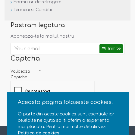
Formular de retragere
Termeni si Conditii
Pastram legatura
Aboneaza-te la mailul nostru
Trimite
Captcha
Valideaza
Captcha
Aceasta pagina foloseste cookies.
O parte din aceste cookies sunt esentiale iar
celelalte ne ajuta sa iti oferim o experienta
mai placuta. Pentru mai multe detalii vezi
Copyright © 2013 - 2020 Natural Parenting SRL. CUI RO35363696, J23/4607/2015. Toate drepturile rezervate
Politica de cookies