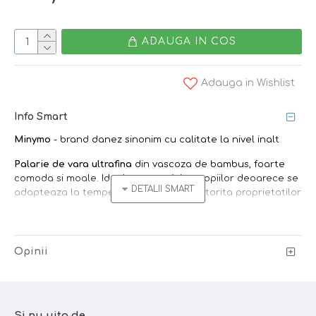
ADAUGA IN COS
Adauga in Wishlist
Info Smart
Minymo
- brand danez sinonim cu calitate la nivel inalt
Palarie de vara ultrafina
din vascoza de bambus, foarte
comoda si moale. Ideal pentru pielea copiilor deoarece se
adapteaza la temperatura corpului, datorita proprietatilor
naturale ale bambusului. Model practic, cu snur de
prindere si elastic la spate. Boruri lungi, cu clapa la spate,
ce ofera protectie sporita fesei, spatelui si umerilor
Opinii
Bambusul
este un material natural care
regleaza temperatura corpului,
este
moale
,
confortabil
si
antibacterian
. Special conceput
pentru
pielea sensibila
(inclusiv cu dermatite), bambusul
Si nu uita de...