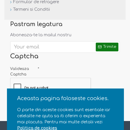
Formular de retragere
Termeni si Conditii
Pastram legatura
Aboneaza-te la mailul nostru
Trimite
Captcha
Valideaza
Captcha
Aceasta pagina foloseste cookies.
O parte din aceste cookies sunt esentiale iar
celelalte ne ajuta sa iti oferim o experienta
mai placuta. Pentru mai multe detalii vezi
Copyright © 2013 - 2020 Natural Parenting SRL. CUI RO35363696, J23/4607/2015. Toate drepturile rezervate
Politica de cookies