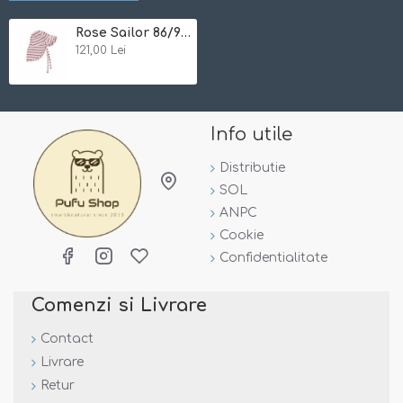
Rose Sailor 86/92 - Palarie subtire summertime din bambus - Minymo
121,00 Lei
Note:
Incercam ca pozele sa reflecte cat mai mult realitatea.
Totusi, nuanta din poza este posibil sa difere de cea a
Info utile
produsului.
Distributie
SOL
ANPC
Cookie
Confidentialitate
Comenzi si Livrare
Contact
Livrare
Retur