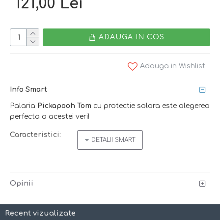
121,00 Lei
ADAUGA IN COS
Adauga in Wishlist
Info Smart
Palaria
Pickapooh Tom
cu protectie solara este alegerea
perfecta a acestei veri!
Caracteristici:
-
boruri generoase
- ofera protectie excelenta fetei si
ochilor
- protectie sporita la spate, fiind mai lunga decat in fata,
Opinii
acopera excelent urechile si gatul
-
protectie suplimentara a urechilor
- utila cand bate
Recent vizualizate