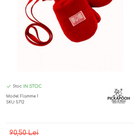
IN STOC
Stoc:
Model:
Flamme 1
SKU:
5712
90,50 Lei