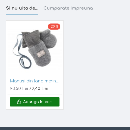
Si nu uita de...
Cumparate impreuna
-20 %
Hainele din lana merinos sunt supra-numite
”
inteligente
”: regleaza temperatura corpului, absorb
Manusi din lana merinos organica fleece - Pickapooh - Gri 3
transpiratia, fara a lasa neplacuta senzatie de umed, au
72,40 Lei
90,50 Lei
proprietati antibacteriene naturale, se spala foarte rar,
simpla aerisire fiind suficienta.
Manusile din lana
Adauga In cos
merinos organica
, fleece (polar natural), sunt alegerea
perfecta pentru sezonul rece!
Caracteristici: