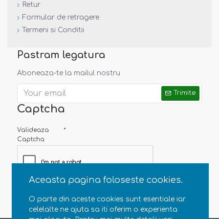
Retur
Certificate:
Formular de retragere
Termeni si Conditii
Pastram legatura
Aboneaza-te la mailul nostru
Trimite
Captcha
Valideaza
Captcha
Material:
100% lana merinos fleece, organica,
certificata IVN
Aceasta pagina foloseste cookies.
O parte din aceste cookies sunt esentiale iar
celelalte ne ajuta sa iti oferim o experienta