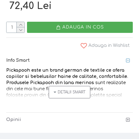
72,40 Lei
ADAUGA IN COS
Adauga in Wishlist
Info Smart
Pickapooh
este un brand german
de textile ce
ofera
copiilor si bebelusilor
haine de calitate, confortabile
.
Produsele Pickapooh din lana merinos
sunt realizate
din cele mai bune fire. Firele de lana merinos
folosite provin din Germania si sunt impletite special
pentru creatiile brandului.
Bandana/esarfa si caciulita reversibila asortate
Opinii
disponibile!