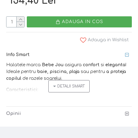
154,40 Lei
ADAUGA IN COS
Adauga in Wishlist
Info Smart
Halatele marca
Bebe Jou
asigura
confort
si
eleganta
!
Ideale pentru
baie, piscina, plaja
sau pentru
a proteja
copilul
de razele soarelui.
Caracteristici:
- material
moale
-
Opinii
bumbac tip
terry
- absoarbe
rapid