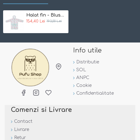
Marime unica:
86/92
Halat fin - Blush Baby Bebe Jou
154,40 Lei
193,00 Lei
Note:
Incercam ca pozele sa reflecte cat mai mult realitatea.
Totusi, nuanta din poza este posibil sa difere de cea a
produsului.
Info utile
Distributie
SOL
ANPC
Cookie
Confidentialitate
Comenzi si Livrare
Contact
Livrare
Retur