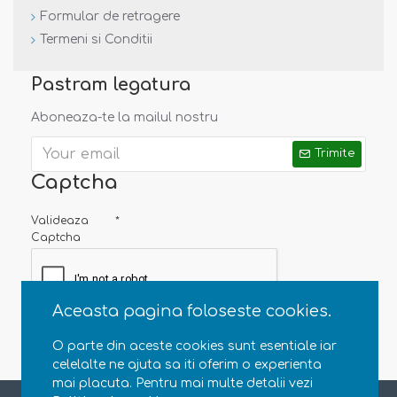
Formular de retragere
Termeni si Conditii
Pastram legatura
Aboneaza-te la mailul nostru
Trimite
Captcha
Valideaza
Captcha
Aceasta pagina foloseste cookies.
O parte din aceste cookies sunt esentiale iar
celelalte ne ajuta sa iti oferim o experienta
mai placuta. Pentru mai multe detalii vezi
Copyright © 2013 - 2020 Natural Parenting SRL. CUI RO35363696, J23/4607/2015. Toate drepturile rezervate