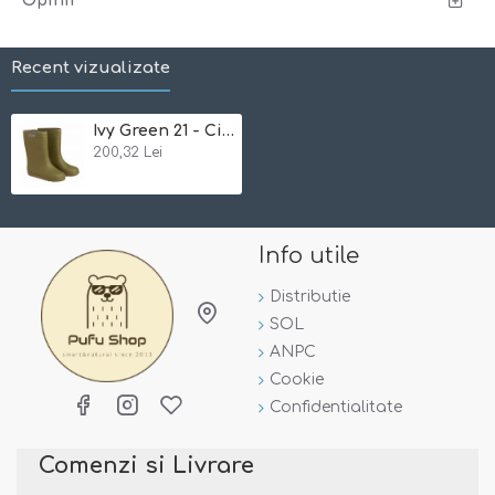
Opinii
Recent vizualizate
Ivy Green 21 - Cizme ultrausoare de ploaie pentru copii - En Fant
200,32 Lei
Info utile
Distributie
SOL
ANPC
Cookie
Confidentialitate
Comenzi si Livrare