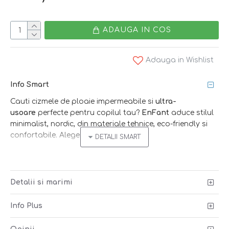
ADAUGA IN COS
Adauga in Wishlist
Info Smart
Cauti cizmele de ploaie impermeabile si
ultra-
usoare
perfecte pentru copilul tau?
EnFant
aduce stilul
minimalist, nordic, din materiale tehnice, eco-friendly si
confortabile. Alege smart!
Smart tip:
protejeaza piciorusele la joaca prin balti!
Peste cizme pune pantalonii de ploaie si prinde elasticul
reglator sub talpa. In felul acesta, apa care stropeste se
Detalii si marimi
scurge de pe pantaloni pe exteriorul cizmei.
Info Plus
Ce primesti
: o pereche de cizme ultra-usoare, tehnice si
comode :)