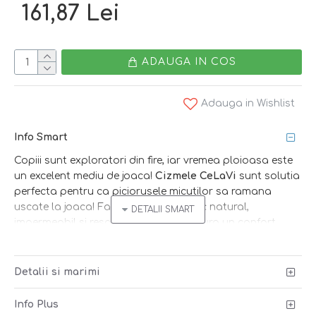
161,87 Lei
ADAUGA IN COS
Adauga in Wishlist
Info Smart
Copiii sunt exploratori din fire, iar vremea ploioasa este
un excelent mediu de joaca!
Cizmele CeLaVi
sunt solutia
perfecta pentru ca piciorusele micutilor sa ramana
uscate la joaca! Fabricate din cauciuc natural,
impermeabil si respirabil, cizmele asigura un confort
sporit datorita capuselii textile, iar talpa antiderapanta
previne alunecarea! Alege smart!
Detalii si marimi
Smart tip
: cizmele scurte sunt perfecte pentru primii pasi
in ploaie si pentru piciorusele pufoase :)
Info Plus