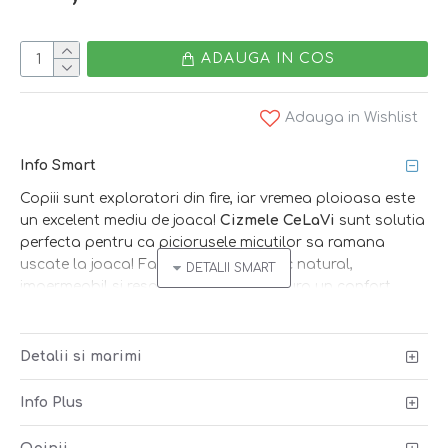
ADAUGA IN COS
Adauga in Wishlist
Info Smart
Copiii sunt exploratori din fire, iar vremea ploioasa este
un excelent mediu de joaca!
Cizmele CeLaVi
sunt solutia
perfecta pentru ca piciorusele micutilor sa ramana
uscate la joaca! Fabricate din cauciuc natural,
impermeabil si respirabil, cizmele asigura un confort
sporit datorita capuselii textile, iar talpa antiderapanta
previne alunecarea! Alege smart!
Detalii si marimi
Smart tip
: protejeaza piciorusele la joaca prin balti!
Peste cizme pune pantalonii de ploaie si prinde elasticul
Info Plus
reglator sub talpa. In felul acesta, apa care stropeste se
scurge de pe pantaloni pe exteriorul cizmei.