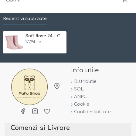
Opinii
Ce primesti
: o pereche de cizme comode si functionale si
o punga pentru depozitare
Recent vizualizate
Soft Rose 24 - Cizme de ploaie din cauciuc natural - CeLaVi
177,94 Lei
Info utile
Distributie
SOL
ANPC
Cookie
Confidentialitate
Comenzi si Livrare