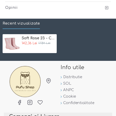
scurge de pe pantaloni pe exteriorul cizmei.
Opinii
Ce primesti
: o pereche de cizme comode si functionale si
o punga pentru depozitare
Recent vizualizate
Soft Rose 23 - Cizme de ploaie din cauciuc natural - CeLaVi
142,36 Lei
177,94 Lei
Info utile
Distributie
SOL
ANPC
Cookie
Confidentialitate