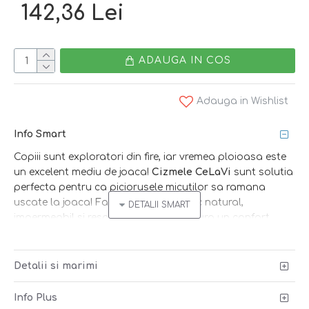
142,36 Lei
ADAUGA IN COS
Adauga in Wishlist
Info Smart
Copiii sunt exploratori din fire, iar vremea ploioasa este
un excelent mediu de joaca!
Cizmele CeLaVi
sunt solutia
perfecta pentru ca piciorusele micutilor sa ramana
uscate la joaca! Fabricate din cauciuc natural,
impermeabil si respirabil, cizmele asigura un confort
sporit datorita capuselii textile, iar talpa antiderapanta
previne alunecarea! Alege smart!
Detalii si marimi
Smart tip
: protejeaza piciorusele la joaca prin balti!
Peste cizme pune pantalonii de ploaie si prinde elasticul
Info Plus
reglator sub talpa. In felul acesta, apa care stropeste se