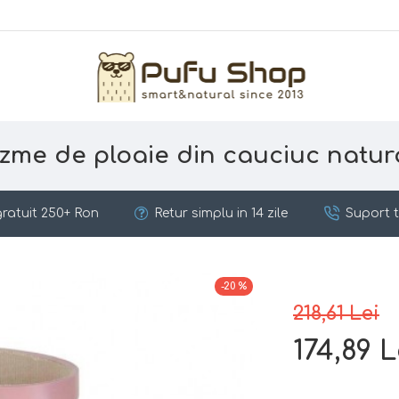
zme de ploaie din cauciuc natu
ratuit 250+ Ron
Retur simplu in 14 zile
Suport t
-20 %
218,61 Lei
174,89 L