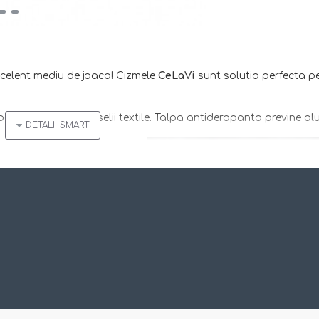
excelent mediu de joaca! Cizmele
CeLaVi
sunt solutia perfecta p
orit datorita capuselii textile. Talpa antiderapanta previne al
fortabila
ior
nnorate si in intuneric
ftalati