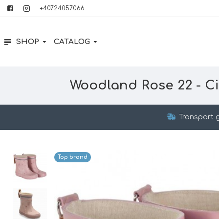
+40724057066
SHOP
CATALOG
Woodland Rose 22 - Ci
Transport g
Top brand