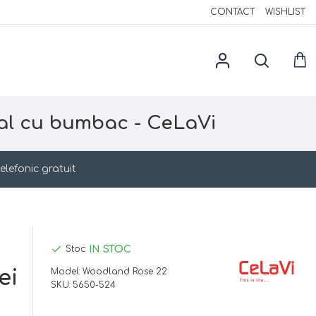
CONTACT
WISHLIST
ral cu bumbac - CeLaVi
elefonic gratuit
IN STOC
Stoc:
ei
Model:
Woodland Rose 22
SKU:
5650-524