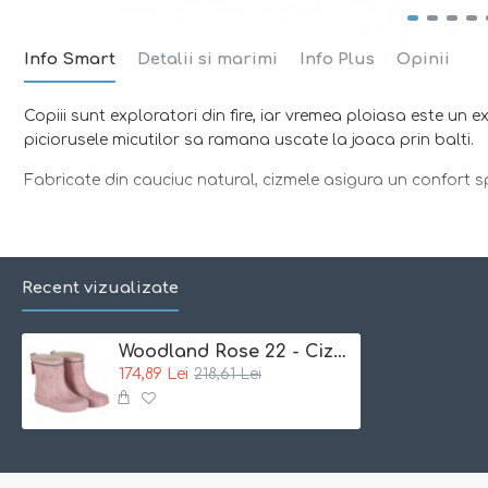
Info Smart
Detalii si marimi
Info Plus
Opinii
Copiii sunt exploratori din fire, iar vremea ploiasa este un 
piciorusele micutilor sa ramana uscate la joaca prin balti.
Fabricate din cauciuc natural, cizmele asigura un confort sp
Caracteristici:
- 100% rezistente la apa!
Recent vizualizate
- interior cu tesatura moale de bumbac pentru o fixare con
- talpa ingustata la spate previne alunecarea cizmei din pic
Woodland Rose 22 - Cizme de ploaie din cauciuc natural cu bumbac - CeLaVi
174,89 Lei
218,61 Lei
- benzile reflectorizante asigura o buna vizibilitate in zilele i
- NU contin substante periculoase, nichel, metale grele sau 
Material:
100% cauciuc natural, interior bumbac