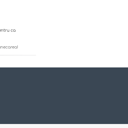
entru ca
unecarea!