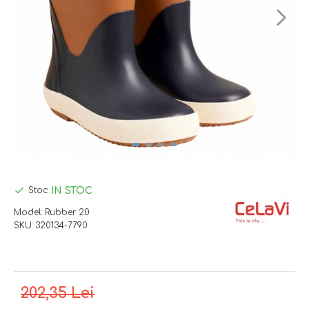
IN STOC
Stoc:
Model:
Rubber 20
SKU:
320134-7790
202,35 Lei