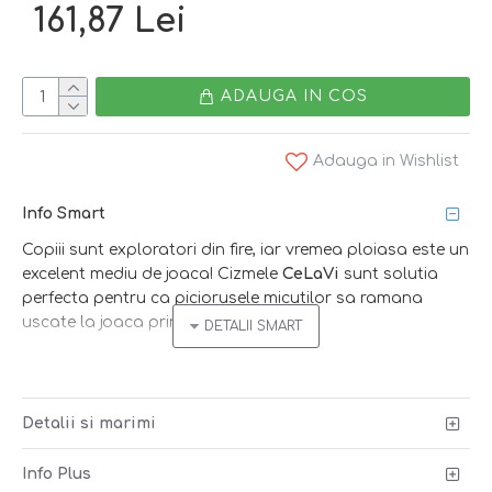
161,87 Lei
ADAUGA IN COS
Adauga in Wishlist
Info Smart
Copiii sunt exploratori din fire, iar vremea ploiasa este un
excelent mediu de joaca! Cizmele
CeLaVi
sunt solutia
perfecta pentru ca piciorusele micutilor sa ramana
uscate la joaca prin balti.
Fabricate din cauciuc natural, cizmele asigura un
confort sporit datorita capuselii textile. Talpa
antiderapanta previne alunecarea!
Detalii si marimi
Caracteristici:
Info Plus