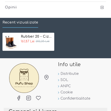
-
100%
Opinii
Recent vizualizate
Rubber 20 - Cizme de ploaie din cauciuc natural - Celavi
161,87 Lei
202,35 Lei
rezistente la apa!
Info utile
- interior cu tesatura moale de bumbac pentru o fixare
confortabila
Distributie
SOL
- talpa ingustata la spate previne alunecarea cizmei din
ANPC
picior
Cookie
- benzile reflectorizante asigura o buna vizibilitate in
Confidentialitate
zilele innorate si in intuneric