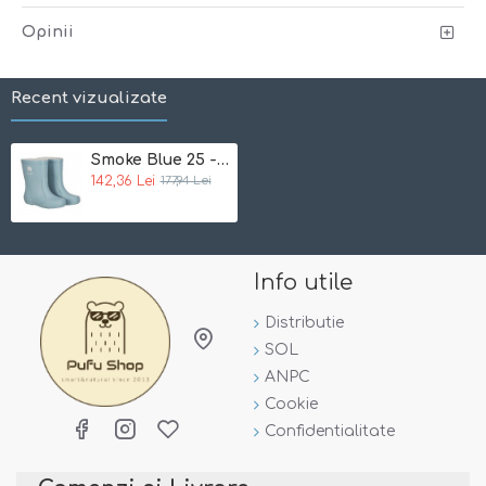
scurge de pe pantaloni pe exteriorul cizmei.
Opinii
Ce primesti
: o pereche de cizme comode si functionale si
o punga pentru depozitare
Recent vizualizate
Smoke Blue 25 - Cizme de ploaie din cauciuc natural
142,36 Lei
177,94 Lei
Info utile
Distributie
SOL
ANPC
Cookie
Confidentialitate