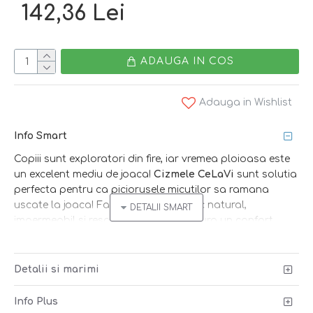
142,36 Lei
ADAUGA IN COS
Adauga in Wishlist
Info Smart
Copiii sunt exploratori din fire, iar vremea ploioasa este
un excelent mediu de joaca!
Cizmele CeLaVi
sunt solutia
perfecta pentru ca piciorusele micutilor sa ramana
uscate la joaca! Fabricate din cauciuc natural,
impermeabil si respirabil, cizmele asigura un confort
sporit datorita capuselii textile, iar talpa antiderapanta
previne alunecarea! Alege smart!
Detalii si marimi
Smart tip
: protejeaza piciorusele la joaca prin balti!
Peste cizme pune pantalonii de ploaie si prinde elasticul
Info Plus
reglator sub talpa. In felul acesta, apa care stropeste se