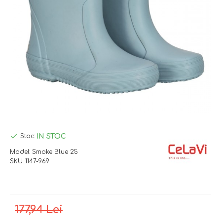
IN STOC
Stoc:
Model:
Smoke Blue 25
SKU:
1147-969
177,94 Lei