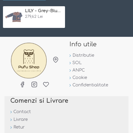
- foarte
comod
- excelent pentru casa sau exterior
LILY - Grey-Blue 86/92 - Cardigan din lana merinos impletita - Iobio
-
aerisit
si
gros
- perfect pentru sezonul rece, tine de
279,62 Lei
cald fara a supraincalzi
Marime:
Atentie, marimile sunt foarte generoase!
Info utile
Varsta
Marime
50/56 cm
0 - 3 luni
Distributie
62/68 cm
3 - 6 luni
SOL
74/80 cm
6 - 12 luni
ANPC
86/92 cm
1 - 2 ani
Cookie
98/104 cm
3 - 4 ani
Confidentialitate
110/116 cm
4 - 6 ani
Comenzi si Livrare
Certificate:
Contact
Livrare
Retur