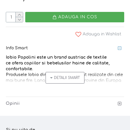
ADAUGA IN COS
Adauga in Wishlist
Info Smart
Iobio Popolini
este un brand austriac
de textile
ce
ofera copiilor si bebelusilor
haine de calitate,
confortabile
.
Produsele Iobio din lana merinos
sunt realizate din cele
mai bune fire. Lana merinos folosita provine din Europa
si este impletita special pentru creatiile brandului.
Hainele din lana merinos sunt supra-numite ”inteligente”:
Opinii
regleaza temperatura corpului, absorb transpiratia, fara
a lasa neplacuta senzatie de umed, se spala foarte rar,
simpla aerisire fiind suficienta.
Caracteristici:
Si nu uita de...