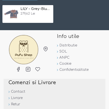
- foarte
comod
- excelent pentru casa sau exterior
LILY - Grey-Blue 110/116 - Cardigan din lana merinos impletita - Iobio
-
aerisit
si
gros
- perfect pentru sezonul rece, tine de
279,62 Lei
cald fara a supraincalzi
Marime:
Atentie, marimile sunt foarte generoase!
Info utile
Varsta
Marime
50/56 cm
0 - 3 luni
Distributie
62/68 cm
3 - 6 luni
SOL
74/80 cm
6 - 12 luni
ANPC
86/92 cm
1 - 2 ani
Cookie
98/104 cm
3 - 4 ani
Confidentialitate
110/116 cm
4 - 6 ani
Comenzi si Livrare
Certificate:
Contact
Livrare
Retur