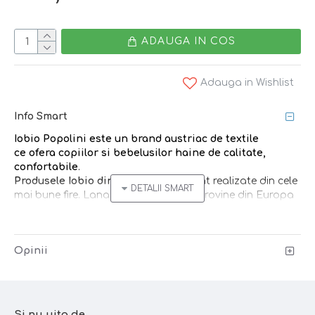
ADAUGA IN COS
Adauga in Wishlist
Info Smart
Iobio Popolini
este un brand austriac
de textile
ce
ofera copiilor si bebelusilor
haine de calitate,
confortabile
.
Produsele Iobio din lana merinos
sunt realizate din cele
mai bune fire. Lana merinos folosita provine din Europa
si este impletita special pentru creatiile brandului.
Hainele din lana merinos sunt supra-numite ”inteligente”:
Opinii
regleaza temperatura corpului, absorb transpiratia, fara
a lasa neplacuta senzatie de umed, se spala foarte rar,
simpla aerisire fiind suficienta.
Caracteristici:
Si nu uita de...