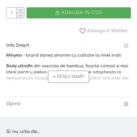
ADAUGA IN COS
Adauga in Wishlist
Info Smart
Minymo
- brand danez sinonim cu calitate la nivel inalt
Body ultrafin
din vascoza de bambus, foarte comozi si moi.
Ideal pentru pielea copiilor deoarece se adapteaza la
temperatura corpului, datorita proprietatilor naturale ale
bambusului. Model cu capse practice pe umarul stang si
intre picioare.
Bambusul
este un material natural care
Opinii
regleaza temperatura corpului,
este
moale
,
confortabil
si
antibacterian
. Special conceput
pentru
pielea sensibila
(inclusiv cu dermatite), bambusul
departeaza umezeala de corp si faciliteaza cicatrizarea
Si nu uita de...
leziunilor.