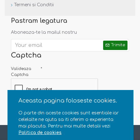
Termeni si Conditii
Pastram legatura
Aboneaza-te la mailul nostru
Trimite
Captcha
Valideaza
Captcha
Aceasta pagina foloseste cookies.
O parte din aceste cookies sunt esentiale iar
celelalte ne ajuta sa iti oferim o experienta
mai placuta. Pentru mai multe detalii vezi
Copyright © 2013 - 2020 Natural Parenting SRL. CUI RO35363696, J23/4607/2015. Toate drepturile rezervate
Politica de cookies