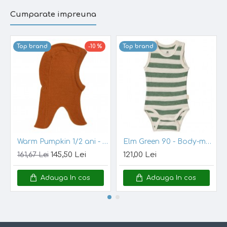
ajuns.
Cumparate impreuna
Lana merinos
este foarte moale, confortabila, respira si
izoleaza foarte bine. Pentru hainele copiilor, este ideala,
Top brand
-10 %
Top brand
fiind deosebit de importanta pentru bebelusi, deoarece
ajuta la reglarea temperaturii corpului. Fibrele
absorbante din lana asigura pastrarea uscata a pielii
delicate a copilului. In sezonul rece, numeroasele
buzunare dintre fibrele de lana ajuta la mentinerea
caldurii organismului (ajuta aerul cald sa circule liber
aproape de pielea copilului).
In acest fel, temperatura
corpului este controlata in mod natural. De asemenea,
la o umiditate de pana la 33% a lanii, aceasta nu se
simte umeda pe piele. Pielea respira.
Warm Pumpkin 1/2 ani - Cagula calduroasa copii, lana merinos tricotata, captusita cu bumbac - En Fant
Elm Green 90 - Body-maieu summertime din amestec bambus si lana merinos
Datorita termoreglarii si a faptului ca lenjeria
CeLaVi
e
145,50 Lei
121,00 Lei
161,67 Lei
subtire, aceasta e
confortabila in orice anotimp
.
Adauga In cos
Adauga In cos
Material:
100% lana merinos
Bodyurile
sunt subtiri si mulate, ideale de purtat in casa
pur si simplu, ziua sau noaptea, sau iarna, afara, pe sub
hainele de zapada. Fabricate 100% din lana Merino,