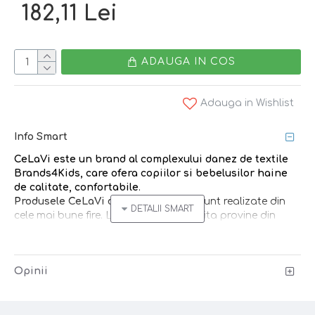
182,11 Lei
ADAUGA IN COS
Adauga in Wishlist
Info Smart
CeLaVi
este un brand
al complexului danez de textile
Brands4Kids
, care ofera copiilor si bebelusilor
haine
de calitate, confortabile
.
Produsele CeLaVi din lana merinos
sunt realizate din
cele mai bune fire. Lana merinos folosita provine din
Australia si Noua Zeelanda.
Hainele din lana
sunt perfecte pentru orice sezon
Opinii
datorita modului unic prin care regleaza fluctuatiile de
temperatura ale corpului si mentin o temperatura mai
constanta. Lana este in mod natural antibacteriana si
nu necesita spalare asa de des, o scurta aerisire fiind de