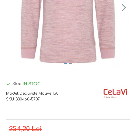
IN STOC
Stoc:
Model:
Deauville Mauve 150
SKU:
330460-5707
254,20 Lei