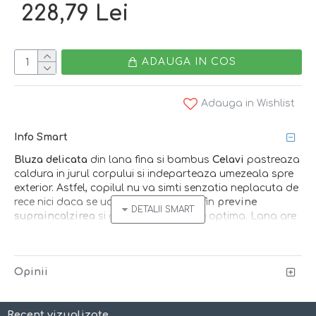
228,79 Lei
ADAUGA IN COS
Adauga in Wishlist
Info Smart
Bluza delicata
din lana fina si bambus
Celavi
pastreaza
caldura in jurul corpului si indeparteaza umezeala spre
exterior. Astfel, copilul nu va simti senzatia neplacuta de
rece nici daca se uda! Reglajul termic fin
previne
supraincalzirea
si asigura o ventilatie optima. Lana are
proprietati naturale antibacteriene
si limiteaza
mirosurile neplacute.
Bambusul
departeaza umezeala
de langa corp. Este materialul cel mai
bine tolerat de
Opinii
pielea cu tendinta spre atopie.
Alegerea smart pentru
copii la gradinita, scoala, joaca sau somn. Designul
simplist, specific stilului nordic, minimalist si practic.
Recent vizualizate