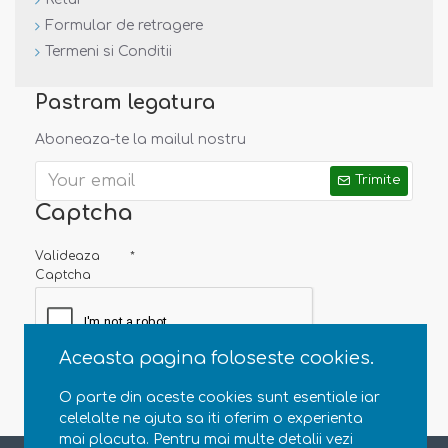
Note:
Incercam ca pozele sa reflecte cat mai mult
Formular de retragere
realitatea. Totusi, nuanta din poza este posibil sa difere
Termeni si Conditii
de cea a produsului.
Pastram legatura
Aboneaza-te la mailul nostru
Trimite
Captcha
Valideaza
Captcha
Aceasta pagina foloseste cookies.
O parte din aceste cookies sunt esentiale iar
celelalte ne ajuta sa iti oferim o experienta
mai placuta. Pentru mai multe detalii vezi