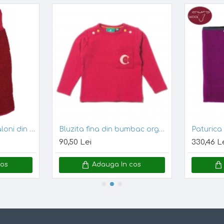
fara a supraincalzi
Marime
50/56 cm
Cassis 50/56 - Pantaloni din lana merinos organica - wool fleece - Iobio
Bluzita fina din bumbac organic - Little Green Radicals - Raspberry Pointelle 4/5 ani
62/68 cm
90,50 Lei
330,46 L
74/80 cm
cos
Adauga In cos
86/92 cm
98/104 cm
110/116 cm