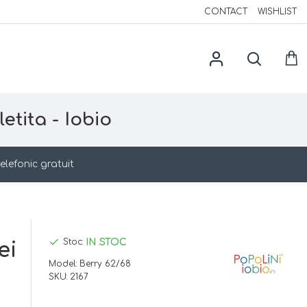
CONTACT
WISHLIST
etita - Iobio
elefonic gratuit
IN STOC
Stoc:
ei
Model:
Berry 62/68
SKU:
2167