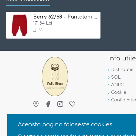
Certificate:
Berry 62/68 - Pantaloni din lana merinos impletita - Iobio
171,84 Lei
Info utile
Distributie
SOL
Produs certificat Oeko-Tex Standard 100
ANPC
Cookie
Material:
100% lana merinos impletita
Confidentia
Aceasta pagina foloseste cookies.