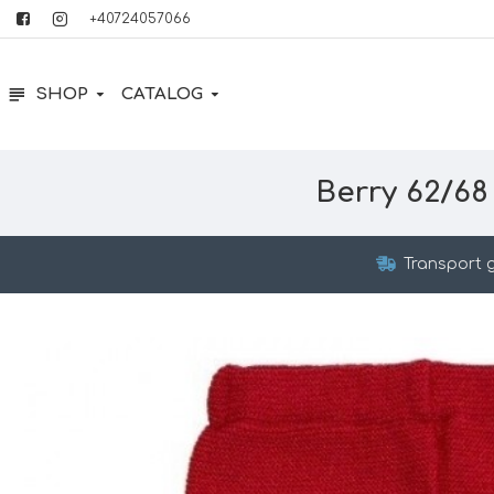
+40724057066
SHOP
CATALOG
Berry 62/68 
Transport g