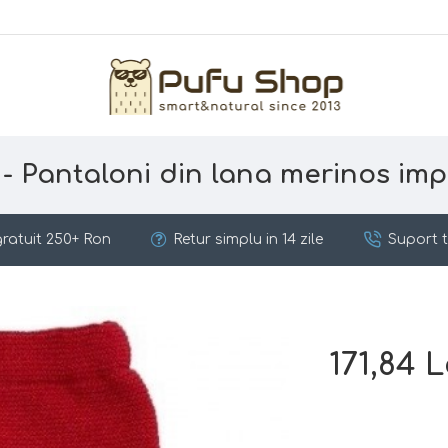
- Pantaloni din lana merinos impl
ratuit 250+ Ron
Retur simplu in 14 zile
Suport t
171,84 L