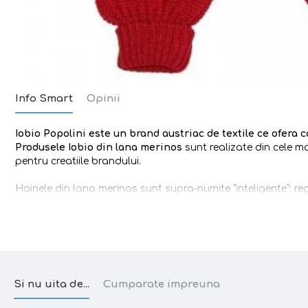
Info Smart
Opinii
Iobio Popolini
este un brand austriac
de textile ce
ofera c
Produsele Iobio din lana merinos
sunt realizate din cele m
pentru creatiile brandului.
Hainele din lana merinos sunt supra-numite ”inteligente”: r
senzatie de umed, au proprietati antibacteriene naturale, se s
Caracteristici:
-
lana merinos impletita
, ce creeaza un curent de aer in juru
eficienta a temperaturii locale
Si nu uita de...
Cumparate impreuna
-
talie inalta
- excelenti pentru copilasii purtatori de scutece 