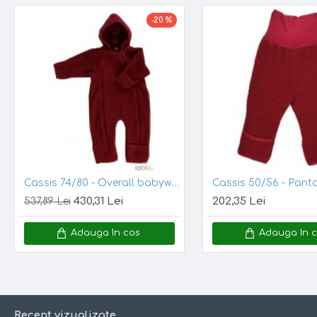
- ideali pentru
babywearing
-20 %
- mansete generoase, ce pot fi indoite
- foarte
comozi
- excelenti pentru casa sau exterior
-
aerisiti
si
grosi
- perfecti pentru sezonul rece, tin de cald 
Marime:
Atentie, marimile sunt foarte generoase!
Varsta
0 - 3 luni
Cassis 74/80 - Overall babywearing din lana merinos organica - wool fleece - Iobio
3 - 6 luni
430,31 Lei
202,35 Lei
537,89 Lei
6 - 12 luni
Adauga In cos
Adauga In 
1 - 2 ani
3 - 4 ani
4 - 6 ani
Recent vizualizate