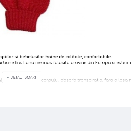
opiilor si bebelusilor
haine de calitate, confortabile
.
ai bune fire. Lana merinos folosita provine din Europa si este im
egleaza temperatura corpului, absorb transpiratia, fara a lasa
pala foarte rar, simpla aerisire fiind suficienta.
l pielii, pentru o reglare
textile!