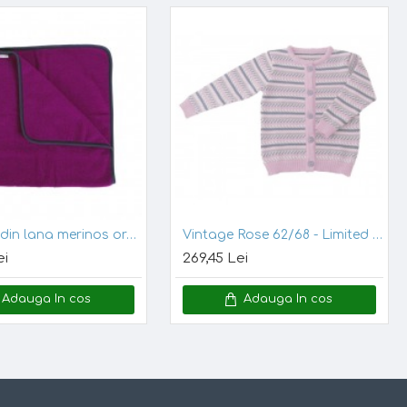
Paturica din lana merinos organica - wool fleece - 90x70 cm - Iobio - Viola
Vintage Rose 62/68 - Limited Edition - Cardigan din lana merinos tricotata - Iobio
ei
269,45 Lei
Adauga In cos
Adauga In cos