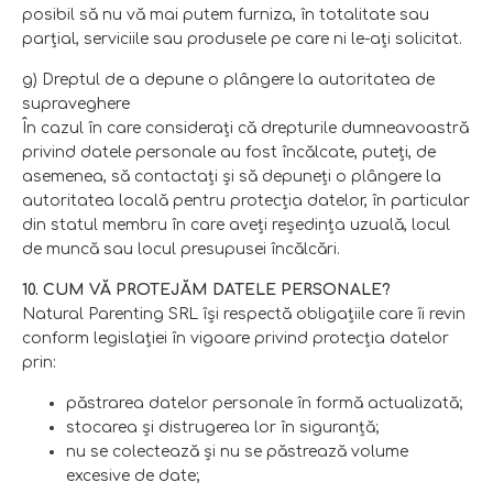
posibil să nu vă mai putem furniza, în totalitate sau
parţial, serviciile sau produsele pe care ni le-aţi solicitat.
g) Dreptul de a depune o plângere la autoritatea de
supraveghere
În cazul în care consideraţi că drepturile dumneavoastră
privind datele personale au fost încălcate, puteţi, de
asemenea, să contactaţi şi să depuneţi o plângere la
autoritatea locală pentru protecţia datelor, în particular
din statul membru în care aveţi reşedinţa uzuală, locul
de muncă sau locul presupusei încălcări.
10. CUM VĂ PROTEJĂM DATELE PERSONALE?
Natural Parenting SRL îşi respectă obligaţiile care îi revin
conform legislaţiei în vigoare privind protecţia datelor
prin:
păstrarea datelor personale în formă actualizată;
stocarea şi distrugerea lor în siguranţă;
nu se colectează şi nu se păstrează volume
excesive de date;