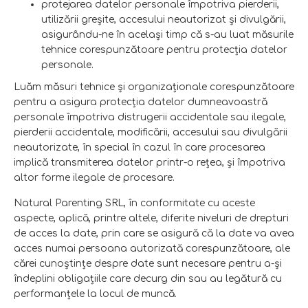
protejarea datelor personale împotriva pierderii,
utilizării greşite, accesului neautorizat şi divulgării,
asigurându-ne în acelaşi timp că s-au luat măsurile
tehnice corespunzătoare pentru protecţia datelor
personale.
Luăm măsuri tehnice și organizaționale corespunzătoare
pentru a asigura protecția datelor dumneavoastră
personale împotriva distrugerii accidentale sau ilegale,
pierderii accidentale, modificării, accesului sau divulgării
neautorizate, în special în cazul în care procesarea
implică transmiterea datelor printr-o rețea, și împotriva
altor forme ilegale de procesare.
Natural Parenting SRL, în conformitate cu aceste
aspecte, aplică, printre altele, diferite niveluri de drepturi
de acces la date, prin care se asigură că la date va avea
acces numai persoana autorizată corespunzătoare, ale
cărei cunoştinţe despre date sunt necesare pentru a-şi
îndeplini obligaţiile care decurg din sau au legătură cu
performanţele la locul de muncă.