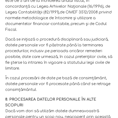
este de 5 ani de la închiderea anului fiscal, în
concordanţă cu Legea Arhivelor Naționale (16/1996), de
Legea Contabilității (82/1991),de OMEF 3512/2008 privind
normele metodologice de întocmire și utilizare a
documentelor financiar-contabile, precum și de Codul
Fiscal.
Dacă se iniţiază o procedură disciplinară sau judiciară,
datele personale vor fi păstrate până la terminarea
procedurilor, inclusiv pe perioada oricăror remedieri
posibile, date care urmează, în cazul pretenţiilor civile, să
fie şterse la intrarea în vigoare a statutului legii civile de
limitare.
În cazul procesării de date pe bază de consimţământ,
datele personale vor fi procesate până când se retrage
consimţământul.
8. PROCESAREA DATELOR PERSONALE ÎN ALTE
SCOPURI
Dacă vom dori să utilizăm datele dumneavoastră
personale pentru un scop nou, neacoperit prin această