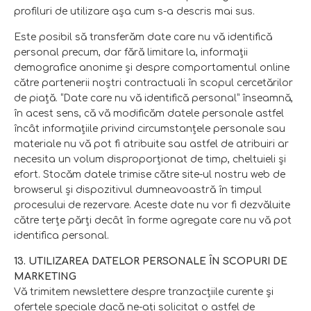
profiluri de utilizare aşa cum s-a descris mai sus.
Este posibil să transferăm date care nu vă identifică
personal precum, dar fără limitare la, informaţii
demografice anonime şi despre comportamentul online
către partenerii noştri contractuali în scopul cercetărilor
de piaţă. “Date care nu vă identifică personal” înseamnă,
în acest sens, că vă modificăm datele personale astfel
încât informaţiile privind circumstanţele personale sau
materiale nu vă pot fi atribuite sau astfel de atribuiri ar
necesita un volum disproporţionat de timp, cheltuieli şi
efort. Stocăm datele trimise către site-ul nostru web de
browserul și dispozitivul dumneavoastră în timpul
procesului de rezervare. Aceste date nu vor fi dezvăluite
către terțe părţi decât în forme agregate care nu vă pot
identifica personal.
13. UTILIZAREA DATELOR PERSONALE ÎN SCOPURI DE
MARKETING
Vă trimitem newslettere despre tranzacţiile curente şi
ofertele speciale dacă ne-aţi solicitat o astfel de