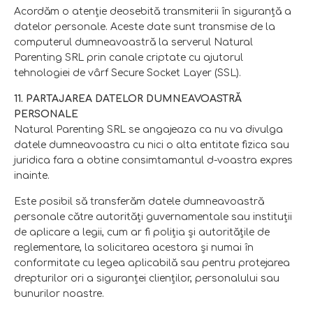
Acordăm o atenție deosebită transmiterii în siguranță a
datelor personale. Aceste date sunt transmise de la
computerul dumneavoastră la serverul Natural
Parenting SRL prin canale criptate cu ajutorul
tehnologiei de vârf Secure Socket Layer (SSL).
11. PARTAJAREA DATELOR DUMNEAVOASTRĂ
PERSONALE
Natural Parenting SRL se angajeaza ca nu va divulga
datele dumneavoastra cu nici o alta entitate fizica sau
juridica fara a obtine consimtamantul d-voastra expres
inainte.
Este posibil să transferăm datele dumneavoastră
personale către autorități guvernamentale sau instituții
de aplicare a legii, cum ar fi poliția și autoritățile de
reglementare, la solicitarea acestora și numai în
conformitate cu legea aplicabilă sau pentru protejarea
drepturilor ori a siguranței clienților, personalului sau
bunurilor noastre.