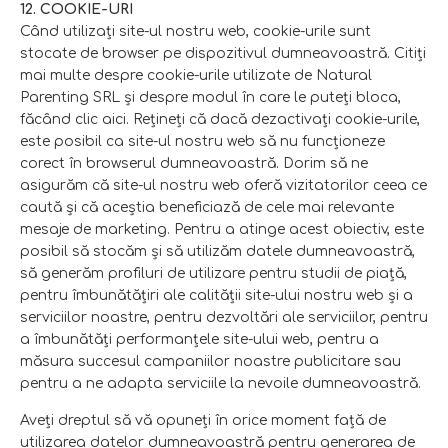
12. COOKIE-URI
Când utilizaţi site-ul nostru web, cookie-urile sunt
stocate de browser pe dispozitivul dumneavoastră. Citiţi
mai multe despre cookie-urile utilizate de Natural
Parenting SRL şi despre modul în care le puteţi bloca,
făcând clic aici. Reţineţi că dacă dezactivaţi cookie-urile,
este posibil ca site-ul nostru web să nu funcţioneze
corect în browserul dumneavoastră. Dorim să ne
asigurăm că site-ul nostru web oferă vizitatorilor ceea ce
caută și că aceștia beneficiază de cele mai relevante
mesaje de marketing. Pentru a atinge acest obiectiv, este
posibil să stocăm şi să utilizăm datele dumneavoastră,
să generăm profiluri de utilizare pentru studii de piaţă,
pentru îmbunătăţiri ale calităţii site-ului nostru web şi a
serviciilor noastre, pentru dezvoltări ale serviciilor, pentru
a îmbunătăţi performanţele site-ului web, pentru a
măsura succesul campaniilor noastre publicitare sau
pentru a ne adapta serviciile la nevoile dumneavoastră.
Aveţi dreptul să vă opuneţi în orice moment faţă de
utilizarea datelor dumneavoastră pentru generarea de