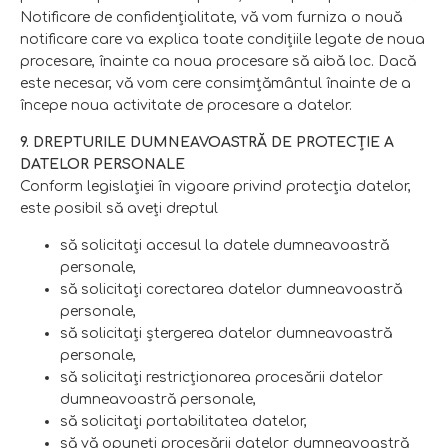
Notificare de confidenţialitate, vă vom furniza o nouă
notificare care va explica toate condiţiile legate de noua
procesare, înainte ca noua procesare să aibă loc. Dacă
este necesar, vă vom cere consimţământul înainte de a
începe noua activitate de procesare a datelor.
9. DREPTURILE DUMNEAVOASTRĂ DE PROTECŢIE A
DATELOR PERSONALE
Conform legislaţiei în vigoare privind protecţia datelor,
este posibil să aveţi dreptul
să solicitaţi accesul la datele dumneavoastră
personale,
să solicitaţi corectarea datelor dumneavoastră
personale,
să solicitaţi ştergerea datelor dumneavoastră
personale,
să solicitaţi restricţionarea procesării datelor
dumneavoastră personale,
să solicitaţi portabilitatea datelor,
să vă opuneţi procesării datelor dumneavoastră