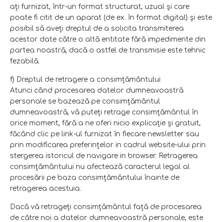
aţi furnizat, într-un format structurat, uzual şi care
poate fi citit de un aparat (de ex. în format digital) şi este
posibil să aveţi dreptul de a solicita transmiterea
acestor date către o altă entitate fără impedimente din
partea noastră, dacă o astfel de transmisie este tehnic
fezabilă.
f) Dreptul de retragere a consimţământului
Atunci când procesarea datelor dumneavoastră
personale se bazează pe consimţământul
dumneavoastră, vă puteţi retrage consimţământul în
orice moment, fără a ne oferi nicio explicaţie şi gratuit,
făcând clic pe link-ul furnizat în fiecare newsletter sau
prin modificarea preferinţelor in cadrul website-ului prin
stergerea istoricul de navigare in browser. Retragerea
consimţământului nu afectează caracterul legal al
procesării pe baza consimţământului înainte de
retragerea acestuia.
Dacă vă retrageţi consimţământul faţă de procesarea
de către noi a datelor dumneavoastră personale, este