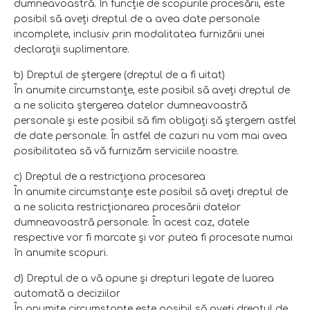
dumneavoastră. În funcţie de scopurile procesării, este
posibil să aveţi dreptul de a avea date personale
incomplete, inclusiv prin modalitatea furnizării unei
declaraţii suplimentare.
b) Dreptul de ştergere (dreptul de a fi uitat)
În anumite circumstanţe, este posibil să aveţi dreptul de
a ne solicita ştergerea datelor dumneavoastră
personale şi este posibil să fim obligaţi să ştergem astfel
de date personale. În astfel de cazuri nu vom mai avea
posibilitatea să vă furnizăm serviciile noastre.
c) Dreptul de a restricţiona procesarea
În anumite circumstanţe este posibil să aveţi dreptul de
a ne solicita restricţionarea procesării datelor
dumneavoastră personale. În acest caz, datele
respective vor fi marcate şi vor putea fi procesate numai
în anumite scopuri.
d) Dreptul de a vă opune şi drepturi legate de luarea
automată a deciziilor
În anumite circumstanţe este posibil să aveţi dreptul de