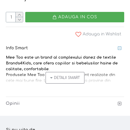
ADAUGA IN COS
Adauga in Wishlist
Info Smart
Mee Too
este un brand
al complexului danez de textile
Brands4Kids
, care ofera copiilor si bebelusilor
haine de
calitate, confortabile
.
Produsele Mee Too din lana merinos
sunt realizate din
cele mai bune fire. Lana merinos folosita provine din
Australia si Noua Zeelanda.
Hainele din lana
sunt perfecte pentru orice sezon
Opinii
datorita modului unic prin care regleaza fluctuatiile de
temperatura ale corpului si mentin o temperatura mai
constanta. Lana este in mod natural antibacteriana si nu
necesita spalare asa de des, o scurta aerisire fiind de
ajuns.
Si nu uita de...