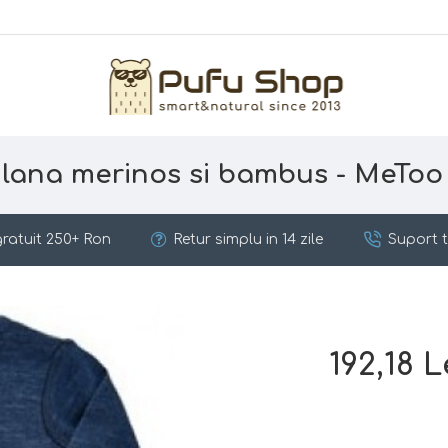
 lana merinos si bambus - MeToo
ratuit 250+ Ron
Retur simplu in 14 zile
Suport t
192,18 L