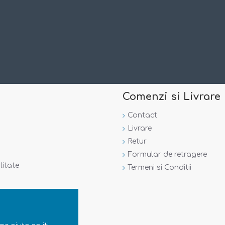
50 cm
68 cm
74 cm
86 cm
92 cm
98 cm
Comenzi si Livrare
104 cm
110 cm
Contact
Livrare
Retur
Formular de retragere
litate
Termeni si Conditii
, nuanta din poza este posibil sa difere de cea a produsului.