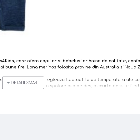
ds4Kids
, care ofera copiilor si bebelusilor
haine de calitate, confo
ai bune fire. Lana merinos folosita provine din Australia si Noua 
dului unic prin care regleaza fluctuatiile de temperatura ale cor
riana si nu necesita spalare asa de des, o scurta aerisire fiind
aza foarte bine. Pentru hainele copiilor, este ideala, fiind deoseb
ului. Fibrele absorbante din lana asigura pastrarea uscata a piel
 de lana ajuta la mentinerea caldurii organismului (ajuta aerul ca
ui este controlata in mod natural. De asemenea, la o umiditate 