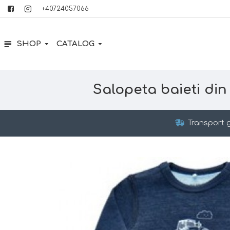
+40724057066
SHOP
CATALOG
Salopeta baieti din
Transport g