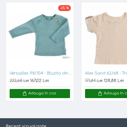
Salopeta
este subtire si confortabil
a
, ideala de purtat in cas
-25 %
Copilului ii va fi comod
la joaca si
in casa si afara. Lana Merin
potate fi purtata ca pijama. Lasa pielea sa respire si absoa
Produsele din lana Merinos absorb umezeala fara a da senzati
bebelusul s-a udat! Bambusul este fin, moale, ideal pentru pie
M
aterial:
100% lana merinos exterior, 100% bambus interior
Caracteristici:
· Material moale si elastic
Versailles 98/104 - Bluzita din bumbac organic - Iobio
· Calduroasa
167,02 Lei
128,88 Lei
222,68 Lei
171,84 Lei
· Usor de imbracat
Adauga In cos
Adauga In 
·
C
usaturile plate si moi
Marime:
Varsta
Recent vizualizate