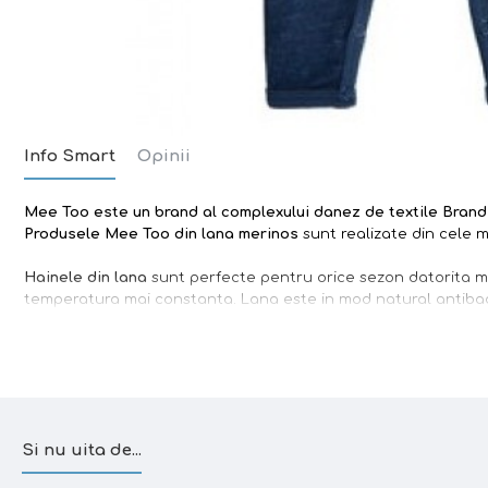
Info Smart
Opinii
Mee Too
este un brand
al complexului danez de textile Bran
Produsele Mee Too din lana merinos
sunt realizate din cele m
Hainele din lana
sunt perfecte pentru orice sezon datorita mo
temperatura mai constanta. Lana este in mod natural antibacte
Lana merinos
este foarte moale, confortabila, respira si izole
pentru bebelusi, deoarece ajuta la reglarea temperaturii corp
copilului. In sezonul rece, numeroasele buzunare dintre fibrele
aproape de pielea copilului).
In acest fel, temperatura corpul
lanii, aceasta nu se simte umeda pe piele. Pielea respira.
Si nu uita de...