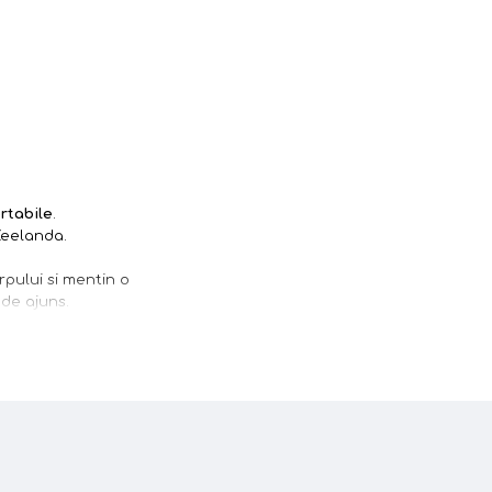
rtabile
.
Zeelanda.
pului si mentin o
 de ajuns.
it de importanta
ii delicate a
ld sa circule liber
de pana la 33% a