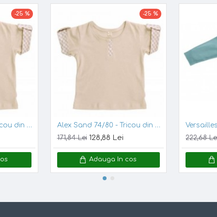
a pur si simplu, ziua sau noaptea, sau iarna, afara, pe sub hainel
-25 %
-25 %
o ajuta la mentinerea temperaturii corpului
fara sa supra-incalz
rbe umezeala
fara sa dea senzatia de umed
, astfel bebelusul nu va
a de ud si mai ales fara a da senzatia de rece. Pielea ramane c
lea sensibil
a.
Alex Sand 62/68 - Tricou din bumbac organic interlock fin GOTS
Alex Sand 74/80 - Tricou din bumbac organic interlock fin GOTS
128,88 Lei
171,84 Lei
222,68 Le
cos
Adauga In cos
Marime