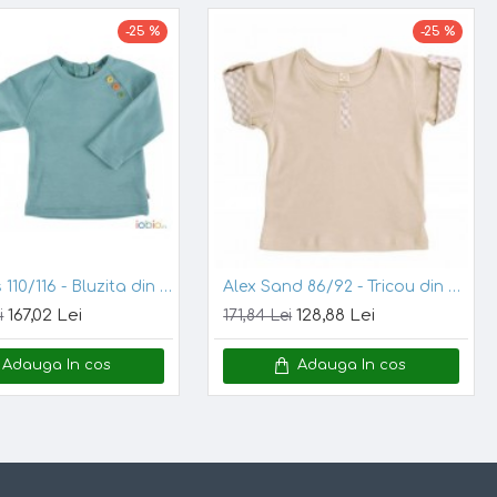
e de zapada.
-25 %
-25 %
easca
. Noaptea,
 transpira.
alda chiar daca
Versailles 110/116 - Bluzita din bumbac organic - Iobio
Alex Sand 86/92 - Tricou din bumbac organic interlock fin GOTS
167,02 Lei
128,88 Lei
i
171,84 Lei
Adauga In cos
Adauga In cos