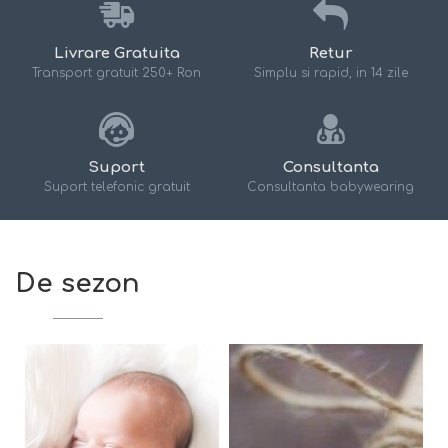
Livrare Gratuita
Retur
Transport gratuit 250+ Ron
Simplu si rapid, in 14 zile
Suport
Consultanta
Suport telefonic gratuit
Consultanta babywearing
De sezon